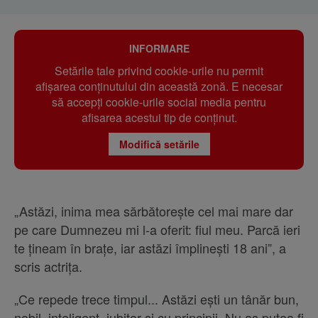
INFORMARE
Setările tale privind cookie-urile nu permit
afișarea conținutului din această zonă. E necesar
să accepți cookie-urile social media pentru
afisarea acestui tip de conținut.
Modifică setările
„Astăzi, inima mea sărbătorește cel mai mare dar
pe care Dumnezeu mi l-a oferit: fiul meu. Parcă ieri
te țineam în brațe, iar astăzi împlinești 18 ani”, a
scris actrița.
„Ce repede trece timpul... Astăzi ești un tânăr bun,
nobil, inteligent, iubitor și cu principii. Nu aș putea fi