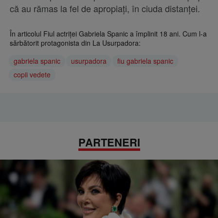
că au rămas la fel de apropiați, în ciuda distanței.
În articolul Fiul actriței Gabriela Spanic a împlinit 18 ani. Cum l-a
sărbătorit protagonista din La Usurpadora:
gabriela spanic
usurpadora
fiu gabriela spanic
copii vedete
PARTENERI