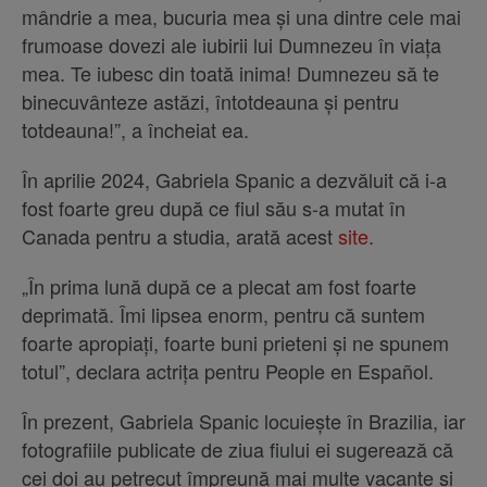
mândrie a mea, bucuria mea și una dintre cele mai
frumoase dovezi ale iubirii lui Dumnezeu în viața
mea. Te iubesc din toată inima! Dumnezeu să te
binecuvânteze astăzi, întotdeauna și pentru
totdeauna!”, a încheiat ea.
În aprilie 2024, Gabriela Spanic a dezvăluit că i-a
fost foarte greu după ce fiul său s-a mutat în
Canada pentru a studia, arată acest
site
.
„În prima lună după ce a plecat am fost foarte
deprimată. Îmi lipsea enorm, pentru că suntem
foarte apropiați, foarte buni prieteni și ne spunem
totul”, declara actrița pentru People en Español.
În prezent, Gabriela Spanic locuiește în Brazilia, iar
fotografiile publicate de ziua fiului ei sugerează că
cei doi au petrecut împreună mai multe vacanțe și