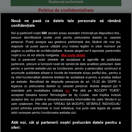
Gestionați preferințele
Politica de confidentialitate
Anunturi gratuite pe Lajumate.ro
Nouă ne pasă ca datele tale personale să rămână
confidențiale
Ultimele Stiri
Noi și partenerii noștri
589
stocăm și/sau accesăm informații pe dispozitivul dvs.,
Program Happy Channel
precum identificatorii cookie unici pentru prelucrarea datelor cu caracter
Echipa editorială
personal. Puteți accepta sau gestiona preferințele dvs. făcând clic mai jos,
respectiv vă puteți opune utilizării unui interes legitim în orice moment pe
pagina cu politica de confidențialitate. Aceste alegeri vor fi raportate partenerilor
Site-uri Antena Group
noștri și nu vă vor afecta navigarea.
Mai multe detalii
Noi si partenerii nostri (retelele de socializare si agentiile de publicitate
a1.ro
partenere, precum si furnizorii nostri de servicii de date analitice) prelucram date
pentru a permite website-ului sa functioneze, pentru a personaliza continutul si
antenastars.ro
anunturile publicitare afisate in functie de interesele si/sau profilul dvs., pentru a
as.ro
va oferi functionalitati aferente retelelor de socializare si pentru a analiza traficul
pe website. Beneficiati de drepturile prevazute de art. 15-22 din GDPR in
catine.ro
legatura cu prelucrarea datelor cu caracter personal. Aceste drepturi pot fi
exercitate prin modalitatea indicata
aici
. Prin click pe “ACCEPT TOATE”,
chefi.ro
acceptati folosirea tuturor Tehnologiilor de tip Cookie, care implica inclusiv
acceptul dvs. cu privire la stocarea/accesarea informatiilor de catre Vendor-ii cu
deparinti.ro
care colaboram. Prin click pe “VREAU SA MODIFIC SETARILE INDIVIDUAL”
puteti schimba preferintele in mod individual, mai putin cele legate de cookie
medicool.ro
strict necesare pentru functionarea website-ului.
observatornews.ro
Atât noi, cât și partenerii noștri prelucrăm datele pentru a
spynews.ro
oferi: