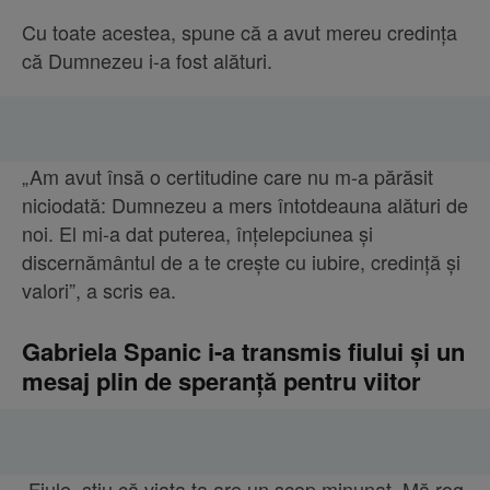
Cu toate acestea, spune că a avut mereu credința
că Dumnezeu i-a fost alături.
„Am avut însă o certitudine care nu m-a părăsit
niciodată: Dumnezeu a mers întotdeauna alături de
noi. El mi-a dat puterea, înțelepciunea și
discernământul de a te crește cu iubire, credință și
valori”, a scris ea.
Gabriela Spanic i-a transmis fiului și un
mesaj plin de speranță pentru viitor
„Fiule, știu că viața ta are un scop minunat. Mă rog