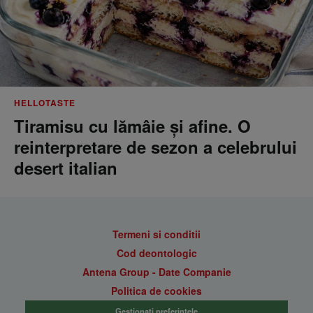
HELLOTASTE
Tiramisu cu lămâie și afine. O
reinterpretare de sezon a celebrului
desert italian
Termeni si conditii
Cod deontologic
Antena Group - Date Companie
Politica de cookies
Gestionați preferințele