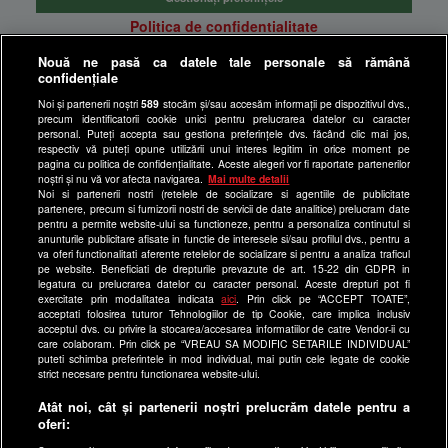
Politica de confidentialitate
Anunturi gratuite pe Lajumate.ro
Nouă ne pasă ca datele tale personale să rămână
confidențiale
Ultimele Stiri
Noi și partenerii noștri
589
stocăm și/sau accesăm informații pe dispozitivul dvs.,
Program Happy Channel
precum identificatorii cookie unici pentru prelucrarea datelor cu caracter
Echipa editorială
personal. Puteți accepta sau gestiona preferințele dvs. făcând clic mai jos,
respectiv vă puteți opune utilizării unui interes legitim în orice moment pe
pagina cu politica de confidențialitate. Aceste alegeri vor fi raportate partenerilor
Site-uri Antena Group
noștri și nu vă vor afecta navigarea.
Mai multe detalii
Noi si partenerii nostri (retelele de socializare si agentiile de publicitate
a1.ro
partenere, precum si furnizorii nostri de servicii de date analitice) prelucram date
pentru a permite website-ului sa functioneze, pentru a personaliza continutul si
antenastars.ro
anunturile publicitare afisate in functie de interesele si/sau profilul dvs., pentru a
as.ro
va oferi functionalitati aferente retelelor de socializare si pentru a analiza traficul
pe website. Beneficiati de drepturile prevazute de art. 15-22 din GDPR in
catine.ro
legatura cu prelucrarea datelor cu caracter personal. Aceste drepturi pot fi
exercitate prin modalitatea indicata
aici
. Prin click pe “ACCEPT TOATE”,
chefi.ro
acceptati folosirea tuturor Tehnologiilor de tip Cookie, care implica inclusiv
acceptul dvs. cu privire la stocarea/accesarea informatiilor de catre Vendor-ii cu
deparinti.ro
care colaboram. Prin click pe “VREAU SA MODIFIC SETARILE INDIVIDUAL”
puteti schimba preferintele in mod individual, mai putin cele legate de cookie
medicool.ro
strict necesare pentru functionarea website-ului.
observatornews.ro
Atât noi, cât și partenerii noștri prelucrăm datele pentru a
spynews.ro
oferi:
useit.ro