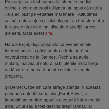
Prezența sa a fost apreciată intens în mediul
online, unde numeroși utilizatori au spus că actrița
„le-a eclipsat pe vedetele mai tinere”. Atitudinea
calmă, naturalețea și stilul elegant au transformat-o
într-una dintre cele mai discutate apariții turcești
ale serii, arată acest
site
.
Hande Erçel, deja obișnuită cu evenimentele
internaționale, a pășit pentru a treia oară pe
covorul roșu de la Cannes. Rochia sa aurie,
mulată, machiajul natural și bijuteriile îndrăznețe
au făcut-o remarcată printre celelalte vedete
prezente.
Și Demet Özdemir, care atrage atenția în această
perioadă datorită serialului „Esref Ruya”, a
impresionat printr-o apariție elegantă într-o rochie
albă. Stilul său a fost descris drept rafinat, iar