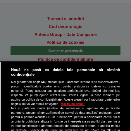
Termeni si conditii
Cod deontologic
Antena Group - Date Companie
Politica de cookies
Gestionați preferințele
Politica de confidentialitate
Anunturi gratuite pe Lajumate.ro
Nouă ne pasă ca datele tale personale să rămână
confidențiale
Ultimele Stiri
Noi și partenerii noștri
589
stocăm și/sau accesăm informații pe dispozitivul dvs.,
Program Happy Channel
precum identificatorii cookie unici pentru prelucrarea datelor cu caracter
Echipa editorială
personal. Puteți accepta sau gestiona preferințele dvs. făcând clic mai jos,
respectiv vă puteți opune utilizării unui interes legitim în orice moment pe
pagina cu politica de confidențialitate. Aceste alegeri vor fi raportate partenerilor
Site-uri Antena Group
noștri și nu vă vor afecta navigarea.
Mai multe detalii
Noi si partenerii nostri (retelele de socializare si agentiile de publicitate
a1.ro
partenere, precum si furnizorii nostri de servicii de date analitice) prelucram date
pentru a permite website-ului sa functioneze, pentru a personaliza continutul si
antenastars.ro
anunturile publicitare afisate in functie de interesele si/sau profilul dvs., pentru a
as.ro
va oferi functionalitati aferente retelelor de socializare si pentru a analiza traficul
pe website. Beneficiati de drepturile prevazute de art. 15-22 din GDPR in