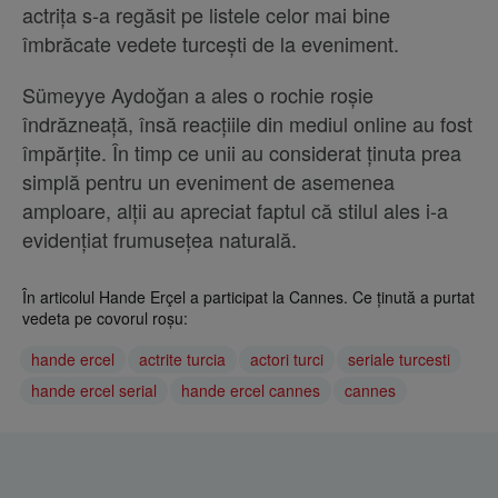
actrița s-a regăsit pe listele celor mai bine
îmbrăcate vedete turcești de la eveniment.
Sümeyye Aydoğan a ales o rochie roșie
îndrăzneață, însă reacțiile din mediul online au fost
împărțite. În timp ce unii au considerat ținuta prea
simplă pentru un eveniment de asemenea
amploare, alții au apreciat faptul că stilul ales i-a
evidențiat frumusețea naturală.
În articolul Hande Erçel a participat la Cannes. Ce ținută a purtat
vedeta pe covorul roșu:
hande ercel
actrite turcia
actori turci
seriale turcesti
hande ercel serial
hande ercel cannes
cannes