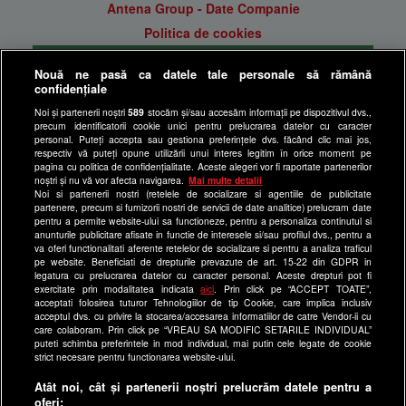
Antena Group - Date Companie
Politica de cookies
Gestionați preferințele
Nouă ne pasă ca datele tale personale să rămână
Politica de confidentialitate
confidențiale
Anunturi gratuite pe Lajumate.ro
Noi și partenerii noștri
589
stocăm și/sau accesăm informații pe dispozitivul dvs.,
precum identificatorii cookie unici pentru prelucrarea datelor cu caracter
Ultimele Stiri
personal. Puteți accepta sau gestiona preferințele dvs. făcând clic mai jos,
respectiv vă puteți opune utilizării unui interes legitim în orice moment pe
Program Happy Channel
pagina cu politica de confidențialitate. Aceste alegeri vor fi raportate partenerilor
noștri și nu vă vor afecta navigarea.
Mai multe detalii
Echipa editorială
Noi si partenerii nostri (retelele de socializare si agentiile de publicitate
partenere, precum si furnizorii nostri de servicii de date analitice) prelucram date
Site-uri Antena Group
pentru a permite website-ului sa functioneze, pentru a personaliza continutul si
anunturile publicitare afisate in functie de interesele si/sau profilul dvs., pentru a
a1.ro
va oferi functionalitati aferente retelelor de socializare si pentru a analiza traficul
pe website. Beneficiati de drepturile prevazute de art. 15-22 din GDPR in
antenastars.ro
legatura cu prelucrarea datelor cu caracter personal. Aceste drepturi pot fi
exercitate prin modalitatea indicata
aici
. Prin click pe “ACCEPT TOATE”,
as.ro
acceptati folosirea tuturor Tehnologiilor de tip Cookie, care implica inclusiv
catine.ro
acceptul dvs. cu privire la stocarea/accesarea informatiilor de catre Vendor-ii cu
care colaboram. Prin click pe “VREAU SA MODIFIC SETARILE INDIVIDUAL”
chefi.ro
puteti schimba preferintele in mod individual, mai putin cele legate de cookie
strict necesare pentru functionarea website-ului.
deparinti.ro
Atât noi, cât și partenerii noștri prelucrăm datele pentru a
medicool.ro
oferi: