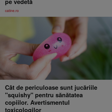
pe vedetă
catine.ro
Cât de periculoase sunt jucăriile
"squishy" pentru sănătatea
copiilor. Avertismentul
toxicologilor