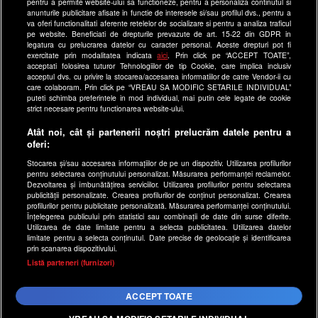
Site-uri Antena Group
pentru a permite website-ului sa functioneze, pentru a personaliza continutul si
anunturile publicitare afisate in functie de interesele si/sau profilul dvs., pentru a
a1.ro
va oferi functionalitati aferente retelelor de socializare si pentru a analiza traficul
pe website. Beneficiati de drepturile prevazute de art. 15-22 din GDPR in
antenastars.ro
legatura cu prelucrarea datelor cu caracter personal. Aceste drepturi pot fi
exercitate prin modalitatea indicata
aici
. Prin click pe “ACCEPT TOATE”,
as.ro
acceptati folosirea tuturor Tehnologiilor de tip Cookie, care implica inclusiv
catine.ro
acceptul dvs. cu privire la stocarea/accesarea informatiilor de catre Vendor-ii cu
care colaboram. Prin click pe “VREAU SA MODIFIC SETARILE INDIVIDUAL”
chefi.ro
puteti schimba preferintele in mod individual, mai putin cele legate de cookie
strict necesare pentru functionarea website-ului.
deparinti.ro
Atât noi, cât și partenerii noștri prelucrăm datele pentru a
medicool.ro
oferi:
observatornews.ro
Stocarea și/sau accesarea informațiilor de pe un dispozitiv. Utilizarea profilurilor
spynews.ro
pentru selectarea conținutului personalizat. Măsurarea performanței reclamelor.
Dezvoltarea și îmbunătățirea serviciilor. Utilizarea profilurilor pentru selectarea
useit.ro
publicității personalizate. Crearea profilurilor de conținut personalizat. Crearea
profilurilor pentru publicitate personalizată. Măsurarea performanței conținutului.
retetefeldefel.ro
Înțelegerea publicului prin statistici sau combinații de date din surse diferite.
Utilizarea de date limitate pentru a selecta publicitatea. Utilizarea datelor
zutv.ro
limitate pentru a selecta conținutul. Date precise de geolocație și identificarea
Trends AntenaPLAY
prin scanarea dispozitivului.
x
Listă parteneri (furnizori)
AntenaPLAY
ACCEPT TOATE
Acest site este creat si administrat de Digital Antena Group.
Toate drepturile rezervate.