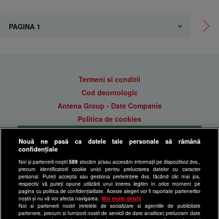
Termeni si conditii
Cod deontologic
Antena Group - Date Companie
Politica de cookies
Gestionați preferințele
Nouă ne pasă ca datele tale personale să rămână
Politica de confidentialitate
confidențiale
Anunturi gratuite pe Lajumate.ro
Noi și partenerii noștri
589
stocăm și/sau accesăm informații pe dispozitivul dvs.,
precum identificatorii cookie unici pentru prelucrarea datelor cu caracter
Ultimele Stiri
personal. Puteți accepta sau gestiona preferințele dvs. făcând clic mai jos,
respectiv vă puteți opune utilizării unui interes legitim în orice moment pe
Program Happy Channel
pagina cu politica de confidențialitate. Aceste alegeri vor fi raportate partenerilor
noștri și nu vă vor afecta navigarea.
Mai multe detalii
Echipa editorială
Noi si partenerii nostri (retelele de socializare si agentiile de publicitate
partenere, precum si furnizorii nostri de servicii de date analitice) prelucram date