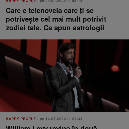
HAPPY PEOPLE
• pe 04.09.2024 la 08:15
Care e telenovela care ți se
potrivește cel mai mult potrivit
zodiei tale. Ce spun astrologii
HAPPY PEOPLE
• pe 14.07.2024 la 21:34
William Levy revine în două