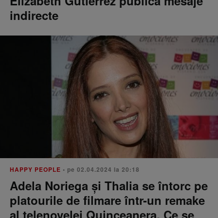
Elizabeth Gutierrez publică mesaje
indirecte
HAPPY PEOPLE
• pe 02.04.2024 la 20:18
Adela Noriega și Thalia se întorc pe
platourile de filmare într-un remake
al telenovelei Quinceanera. Ce se