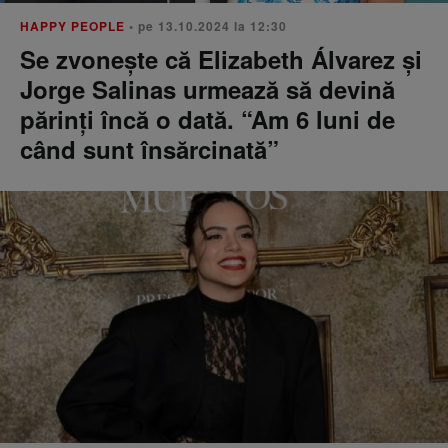
HAPPY PEOPLE
• pe 13.10.2024 la 12:30
Se zvonește că Elizabeth Álvarez și
Jorge Salinas urmează să devină
părinți încă o dată. “Am 6 luni de
când sunt însărcinată”