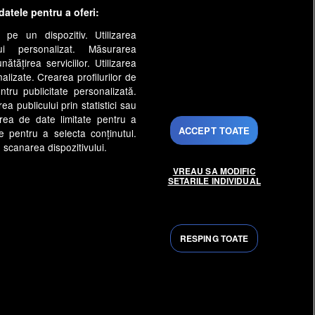
datele pentru a oferi:
 pe un dispozitiv. Utilizarea
lui personalizat. Măsurarea
tățirea serviciilor. Utilizarea
nalizate. Crearea profilurilor de
ntru publicitate personalizată.
a publicului prin statistici sau
area de date limitate pentru a
ACCEPT TOATE
ate pentru a selecta conținutul.
 scanarea dispozitivului.
VREAU SA MODIFIC
SETARILE INDIVIDUAL
s
Gestionați preferințele
py Channel
Echipa editorială
RESPING TOATE
rinti.ro
medicool.ro
ntenaPLAY
AntenaPLAY
ezervate.