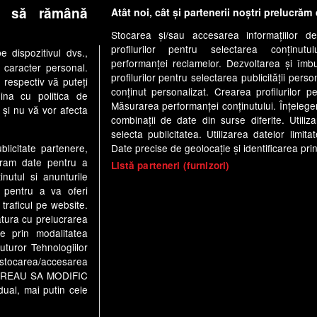
ISERIAL
• pe 21.07.2023 la 18:59
e să rămână
Atât noi, cât și partenerii noștri prelucrăm 
Afra Saraçoğlu din Golden
Stocarea și/sau accesarea informațiilor de
Boy – Dragoste rebelă se
profilurilor pentru selectarea conținutu
 dispozitivul dvs.,
află în vacanță la Madrid.
performanței reclamelor. Dezvoltarea și îmbună
u caracter personal.
profilurilor pentru selectarea publicității perso
Actrița a împărtășit cu fanii
 respectiv vă puteți
conținut personalizat. Crearea profilurilor pe
ina cu politica de
din mediul online mai multe
Măsurarea performanței conținutului. Înțelegere
i și nu vă vor afecta
fotografii
combinații de date din surse diferite. Utiliz
selecta publicitatea. Utilizarea datelor limit
Date precise de geolocație și identificarea prin
ublicitate partenere,
ucram date pentru a
Listă parteneri (furnizori)
nutul si anunturile
., pentru a va oferi
 traficul pe website.
tologic
Antena Group - Date Companie
Politica de cookie
atura cu prelucrarea
Anunturi gratuite pe Lajumate.ro
Ultimele Stiri
Program Hap
te prin modalitatea
uturor Tehnologiilor
a stocarea/accesarea
a1.ro
antenastars.ro
as.ro
catine.ro
chefi.ro
depa
pe “VREAU SA MODIFIC
ynews.ro
useit.ro
retetefeldefel.ro
zutv.ro
Trends A
ual, mai putin cele
te este creat si administrat de Digital Antena Group. Toate drepturile r