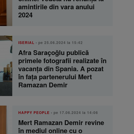
amintirile din vara anului
2024
ISERIAL
• pe 25.06.2024 la 15:42
Afra Saraçoğlu publică
primele fotografii realizate în
vacanța din Spania. A pozat
în fața partenerului Mert
Ramazan Demir
HAPPY PEOPLE
• pe 17.06.2024 la 14:06
Mert Ramazan Demir revine
în mediul online cu o