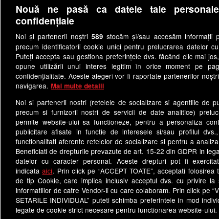
Nouă ne pasă ca datele tale personal
confidențiale
Noi și partenerii noștri
stocăm și/sau accesăm informații pe
589
precum identificatorii cookie unici pentru prelucrarea datelor c
Puteți accepta sau gestiona preferințele dvs. făcând clic mai jos,
opune utilizării unui interes legitim în orice moment pe pag
confidențialitate. Aceste alegeri vor fi raportate partenerilor noștr
navigarea.
Mai multe detalii
Noi si partenerii nostri (retelele de socializare si agentiile de p
precum si furnizorii nostri de servicii de date analitice) prel
permite website-ului sa functioneze, pentru a personaliza conti
publicitare afisate in functie de interesele si/sau profilul dvs
functionalitati aferente retelelor de socializare si pentru a analiza
Termeni si conditii
Cod deon
Beneficiati de drepturile prevazute de art. 15-22 din GDPR in leg
Politica de confidentialitate
datelor cu caracter personal. Aceste drepturi pot fi exercita
indicata
aici
. Prin click pe “ACCEPT TOATE”, acceptati folosirea t
de tip Cookie, care implica inclusiv acceptul dvs. cu privire l
Site-uri Antena Group
informatiilor de catre Vendor-ii cu care colaboram. Prin click 
observatornews.ro
sp
SETARILE INDIVIDUAL” puteti schimba preferintele in mod individ
legate de cookie strict necesare pentru functionarea website-ului.
Acest si