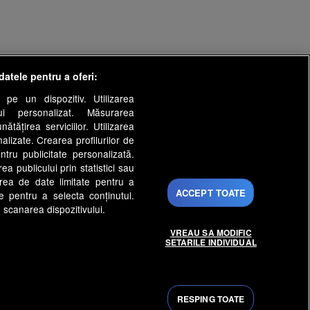
datele pentru a oferi:
 pe un dispozitiv. Utilizarea
lui personalizat. Măsurarea
tățirea serviciilor. Utilizarea
s
nalizate. Crearea profilurilor de
Gestionați preferințele
ntru publicitate personalizată.
py Channel
Echipa editorială
a publicului prin statistici sau
area de date limitate pentru a
rinti.ro
medicool.ro
ACCEPT TOATE
ate pentru a selecta conținutul.
ntenaPLAY
AntenaPLAY
 scanarea dispozitivului.
VREAU SA MODIFIC
ezervate.
SETARILE INDIVIDUAL
RESPING TOATE