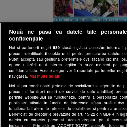
Nouă ne pasă ca datele tale personal
confidențiale
Noi și partenerii noștri
stocăm și/sau accesăm informații pe
589
precum identificatorii cookie unici pentru prelucrarea datelor c
Termeni si conditii
Cod deon
Puteți accepta sau gestiona preferințele dvs. făcând clic mai jos,
opune utilizării unui interes legitim în orice moment pe pag
Politica de confidentialitate
confidențialitate. Aceste alegeri vor fi raportate partenerilor noștr
navigarea.
Mai multe detalii
Site-uri Antena Group
observatornews.ro
sp
Noi si partenerii nostri (retelele de socializare si agentiile de p
precum si furnizorii nostri de servicii de date analitice) prel
permite website-ului sa functioneze, pentru a personaliza conti
Acest si
publicitare afisate in functie de interesele si/sau profilul dvs
functionalitati aferente retelelor de socializare si pentru a analiza
Beneficiati de drepturile prevazute de art. 15-22 din GDPR in leg
datelor cu caracter personal. Aceste drepturi pot fi exercita
indicata
aici
. Prin click pe “ACCEPT TOATE”, acceptati folosirea t