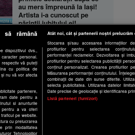
au mers împreună la Iaşi!
Artista i-a cunoscut pe
părinţii iubitului ei!
e să rămână
Atât noi, cât și partenerii noștri prelucrăm 
Stocarea și/sau accesarea informațiilor de
profilurilor pentru selectarea conținutu
 dispozitivul dvs.,
performanței reclamelor. Dezvoltarea și îmbună
u caracter personal.
tologic
Antena Group - Date Companie
Politica de cookie
profilurilor pentru selectarea publicității perso
 respectiv vă puteți
conținut personalizat. Crearea profilurilor pe
ina cu politica de
Anunturi gratuite pe Lajumate.ro
Ultimele Stiri
Program Hap
Măsurarea performanței conținutului. Înțelegere
i și nu vă vor afecta
combinații de date din surse diferite. Utiliz
a1.ro
antenastars.ro
as.ro
catine.ro
chefi.ro
depa
selecta publicitatea. Utilizarea datelor limit
ynews.ro
useit.ro
retetefeldefel.ro
zutv.ro
Trends A
Date precise de geolocație și identificarea prin
ublicitate partenere,
ucram date pentru a
Listă parteneri (furnizori)
nutul si anunturile
te este creat si administrat de Digital Antena Group. Toate drepturile r
., pentru a va oferi
 traficul pe website.
atura cu prelucrarea
te prin modalitatea
uturor Tehnologiilor