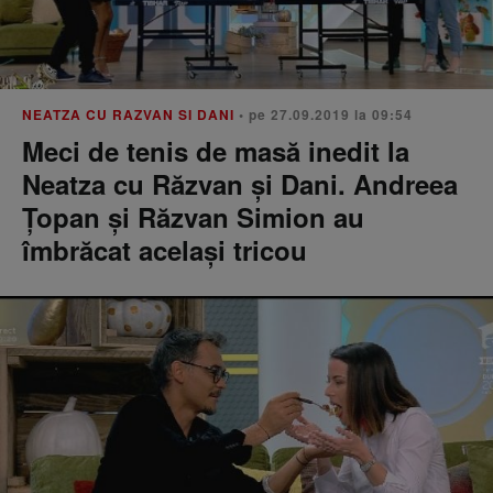
NEATZA CU RAZVAN SI DANI
• pe 27.09.2019 la 09:54
Meci de tenis de masă inedit la
Neatza cu Răzvan și Dani. Andreea
Țopan și Răzvan Simion au
îmbrăcat același tricou