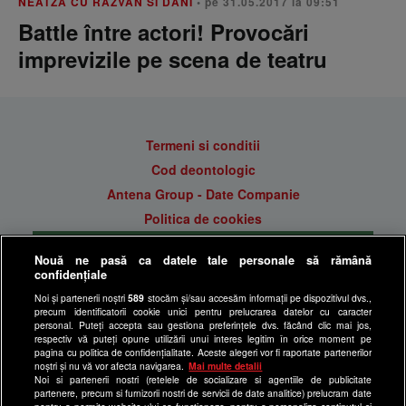
NEATZA CU RAZVAN SI DANI
• pe 31.05.2017 la 09:51
Battle între actori! Provocări
imprevizile pe scena de teatru
Termeni si conditii
Cod deontologic
Antena Group - Date Companie
Politica de cookies
Gestionați preferințele
Nouă ne pasă ca datele tale personale să rămână
Politica de confidentialitate
confidențiale
Anunturi gratuite pe Lajumate.ro
Noi și partenerii noștri
589
stocăm și/sau accesăm informații pe dispozitivul dvs.,
precum identificatorii cookie unici pentru prelucrarea datelor cu caracter
Ultimele Stiri
personal. Puteți accepta sau gestiona preferințele dvs. făcând clic mai jos,
respectiv vă puteți opune utilizării unui interes legitim în orice moment pe
Program Happy Channel
pagina cu politica de confidențialitate. Aceste alegeri vor fi raportate partenerilor
noștri și nu vă vor afecta navigarea.
Mai multe detalii
Echipa editorială
Noi si partenerii nostri (retelele de socializare si agentiile de publicitate
partenere, precum si furnizorii nostri de servicii de date analitice) prelucram date