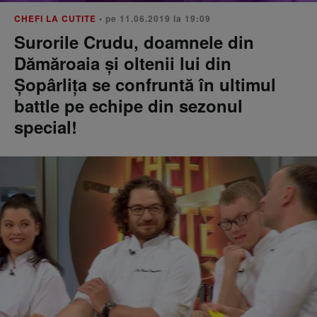
CHEFI LA CUTITE
• pe 11.06.2019 la 19:09
Surorile Crudu, doamnele din
Dămăroaia şi oltenii lui din
Şopârliţa se confruntă în ultimul
battle pe echipe din sezonul
special!