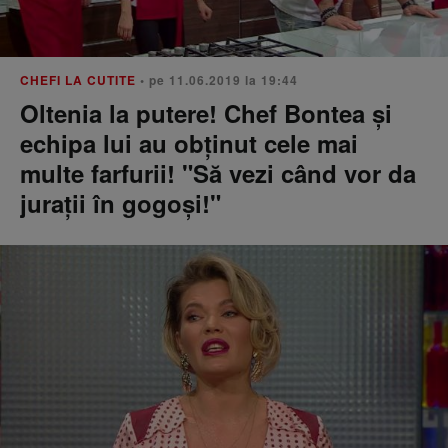
CHEFI LA CUTITE
• pe 11.06.2019 la 19:44
Oltenia la putere! Chef Bontea şi
echipa lui au obţinut cele mai
multe farfurii! "Să vezi când vor da
juraţii în gogoşi!"