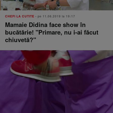
CHEFI LA CUTITE
• pe 11.06.2019 la 19:17
Mamaie Didina face show în
bucătărie! "Primare, nu i-ai făcut
chiuvetă?"