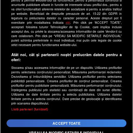
Site-uri Antena Group
pentru a permite website-ului sa functioneze, pentru a personaliza continutul si
anunturile publicitare afisate in functie de interesele si/sau profilul dvs., pentru a
a1.ro
va oferi functionalitati aferente retelelor de socializare si pentru a analiza traficul
pe website. Beneficiati de drepturile prevazute de art. 15-22 din GDPR in
antenastars.ro
legatura cu prelucrarea datelor cu caracter personal. Aceste drepturi pot fi
exercitate prin modalitatea indicata
aici
. Prin click pe “ACCEPT TOATE”,
as.ro
acceptati folosirea tuturor Tehnologiilor de tip Cookie, care implica inclusiv
catine.ro
acceptul dvs. cu privire la stocarea/accesarea informatiilor de catre Vendor-ii cu
care colaboram. Prin click pe “VREAU SA MODIFIC SETARILE INDIVIDUAL”
chefi.ro
puteti schimba preferintele in mod individual, mai putin cele legate de cookie
strict necesare pentru functionarea website-ului.
deparinti.ro
Atât noi, cât și partenerii noștri prelucrăm datele pentru a
medicool.ro
oferi:
observatornews.ro
Stocarea și/sau accesarea informațiilor de pe un dispozitiv. Utilizarea profilurilor
spynews.ro
pentru selectarea conținutului personalizat. Măsurarea performanței reclamelor.
Dezvoltarea și îmbunătățirea serviciilor. Utilizarea profilurilor pentru selectarea
useit.ro
publicității personalizate. Crearea profilurilor de conținut personalizat. Crearea
profilurilor pentru publicitate personalizată. Măsurarea performanței conținutului.
retetefeldefel.ro
Înțelegerea publicului prin statistici sau combinații de date din surse diferite.
Utilizarea de date limitate pentru a selecta publicitatea. Utilizarea datelor
zutv.ro
limitate pentru a selecta conținutul. Date precise de geolocație și identificarea
Trends AntenaPLAY
prin scanarea dispozitivului.
x
Listă parteneri (furnizori)
AntenaPLAY
ACCEPT TOATE
Acest site este creat si administrat de Digital Antena Group.
Toate drepturile rezervate.
VREAU SA MODIFIC SETARILE INDIVIDUAL