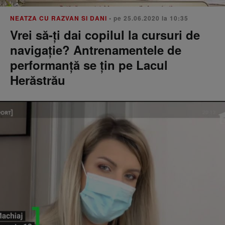
NEATZA CU RAZVAN SI DANI
• pe 25.06.2020 la 10:35
Vrei să-ți dai copilul la cursuri de
navigație? Antrenamentele de
performanță se țin pe Lacul
Herăstrău