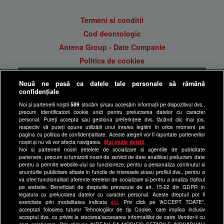
Termeni si conditii
Cod deontologic
Antena Group - Date Companie
Politica de cookies
Gestionați preferințele
Nouă ne pasă ca datele tale personale să rămână
Politica de confidentialitate
confidențiale
Anunturi gratuite pe Lajumate.ro
Noi și partenerii noștri
589
stocăm și/sau accesăm informații pe dispozitivul dvs.,
precum identificatorii cookie unici pentru prelucrarea datelor cu caracter
Ultimele Stiri
personal. Puteți accepta sau gestiona preferințele dvs. făcând clic mai jos,
respectiv vă puteți opune utilizării unui interes legitim în orice moment pe
Program Happy Channel
pagina cu politica de confidențialitate. Aceste alegeri vor fi raportate partenerilor
noștri și nu vă vor afecta navigarea.
Mai multe detalii
Echipa editorială
Noi si partenerii nostri (retelele de socializare si agentiile de publicitate
partenere, precum si furnizorii nostri de servicii de date analitice) prelucram date
Site-uri Antena Group
pentru a permite website-ului sa functioneze, pentru a personaliza continutul si
anunturile publicitare afisate in functie de interesele si/sau profilul dvs., pentru a
a1.ro
va oferi functionalitati aferente retelelor de socializare si pentru a analiza traficul
pe website. Beneficiati de drepturile prevazute de art. 15-22 din GDPR in
antenastars.ro
legatura cu prelucrarea datelor cu caracter personal. Aceste drepturi pot fi
exercitate prin modalitatea indicata
aici
. Prin click pe “ACCEPT TOATE”,
as.ro
acceptati folosirea tuturor Tehnologiilor de tip Cookie, care implica inclusiv
catine.ro
acceptul dvs. cu privire la stocarea/accesarea informatiilor de catre Vendor-ii cu