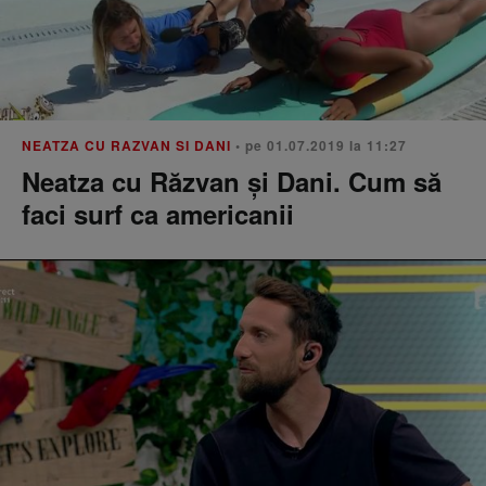
NEATZA CU RAZVAN SI DANI
• pe 01.07.2019 la 11:27
Neatza cu Răzvan și Dani. Cum să
faci surf ca americanii