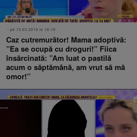
• pe 13.03.2018 la 18:16
Caz cutremurător! Mama adoptivă:
”Ea se ocupă cu droguri!” Fiica
însărcinată: ”Am luat o pastilă
acum o săptămână, am vrut să mă
omor!”