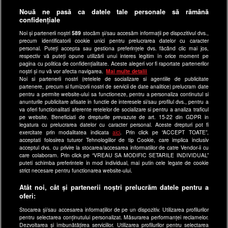
Gestionați preferințele
Nouă ne pasă ca datele tale personale să rămână
Politica de confidentialitate
confidențiale
Anunturi gratuite pe Lajumate.ro
Noi și partenerii noștri
589
stocăm și/sau accesăm informații pe dispozitivul dvs.,
precum identificatorii cookie unici pentru prelucrarea datelor cu caracter
Ultimele Stiri
personal. Puteți accepta sau gestiona preferințele dvs. făcând clic mai jos,
respectiv vă puteți opune utilizării unui interes legitim în orice moment pe
Program Happy Channel
pagina cu politica de confidențialitate. Aceste alegeri vor fi raportate partenerilor
noștri și nu vă vor afecta navigarea.
Mai multe detalii
Echipa editorială
Noi si partenerii nostri (retelele de socializare si agentiile de publicitate
partenere, precum si furnizorii nostri de servicii de date analitice) prelucram date
Site-uri Antena Group
pentru a permite website-ului sa functioneze, pentru a personaliza continutul si
anunturile publicitare afisate in functie de interesele si/sau profilul dvs., pentru a
a1.ro
va oferi functionalitati aferente retelelor de socializare si pentru a analiza traficul
pe website. Beneficiati de drepturile prevazute de art. 15-22 din GDPR in
antenastars.ro
legatura cu prelucrarea datelor cu caracter personal. Aceste drepturi pot fi
exercitate prin modalitatea indicata
aici
. Prin click pe “ACCEPT TOATE”,
as.ro
acceptati folosirea tuturor Tehnologiilor de tip Cookie, care implica inclusiv
catine.ro
acceptul dvs. cu privire la stocarea/accesarea informatiilor de catre Vendor-ii cu
care colaboram. Prin click pe “VREAU SA MODIFIC SETARILE INDIVIDUAL”
chefi.ro
puteti schimba preferintele in mod individual, mai putin cele legate de cookie
strict necesare pentru functionarea website-ului.
deparinti.ro
Atât noi, cât și partenerii noștri prelucrăm datele pentru a
medicool.ro
oferi:
observatornews.ro
Stocarea și/sau accesarea informațiilor de pe un dispozitiv. Utilizarea profilurilor
spynews.ro
pentru selectarea conținutului personalizat. Măsurarea performanței reclamelor.
Dezvoltarea și îmbunătățirea serviciilor. Utilizarea profilurilor pentru selectarea