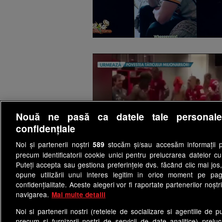
Nouă ne pasă ca datele tale personal
confidențiale
Noi și partenerii noștri
stocăm și/sau accesăm informații pe
589
precum identificatorii cookie unici pentru prelucrarea datelor c
Puteți accepta sau gestiona preferințele dvs. făcând clic mai jos,
opune utilizării unui interes legitim în orice moment pe pag
confidențialitate. Aceste alegeri vor fi raportate partenerilor noștr
navigarea.
Mai multe detalii
Noi si partenerii nostri (retelele de socializare si agentiile de p
precum si furnizorii nostri de servicii de date analitice) prel