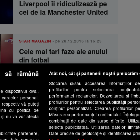
Liverpool îi ridiculizează pe
cei de la Manchester United
STAR MAGAZIN
• pe 28.12.2016 la 16:23
Cele mai tari faze ale anului
din fotbal
e să rămână
Atât noi, cât și partenerii noștri prelucrăm 
Stocarea și/sau accesarea informațiilor de
NEATZA CU RAZVAN SI DANI
• pe
profilurilor pentru selectarea conținutu
 dispozitivul dvs.,
11.01.2016 la 08:31
performanței reclamelor. Dezvoltarea și îmbună
u caracter personal.
profilurilor pentru selectarea publicității perso
Smiley news: Un fan al
 respectiv vă puteți
conținut personalizat. Crearea profilurilor pe
ina cu politica de
echipei Manchester United
Măsurarea performanței conținutului. Înțelegere
i și nu vă vor afecta
adoarme pe stadion
combinații de date din surse diferite. Utiliz
selecta publicitatea. Utilizarea datelor limit
Date precise de geolocație și identificarea prin
ublicitate partenere,
ucram date pentru a