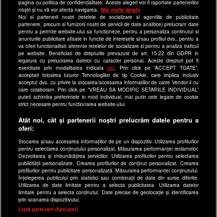
pagina cu politica de confidențialitate. Aceste alegeri vor fi raportate partenerilor
noștri și nu vă vor afecta navigarea.
Mai multe detalii
Echipa editorială
Noi si partenerii nostri (retelele de socializare si agentiile de publicitate
partenere, precum si furnizorii nostri de servicii de date analitice) prelucram date
Site-uri Antena Group
pentru a permite website-ului sa functioneze, pentru a personaliza continutul si
anunturile publicitare afisate in functie de interesele si/sau profilul dvs., pentru a
a1.ro
va oferi functionalitati aferente retelelor de socializare si pentru a analiza traficul
pe website. Beneficiati de drepturile prevazute de art. 15-22 din GDPR in
antenastars.ro
legatura cu prelucrarea datelor cu caracter personal. Aceste drepturi pot fi
exercitate prin modalitatea indicata
aici
. Prin click pe “ACCEPT TOATE”,
as.ro
acceptati folosirea tuturor Tehnologiilor de tip Cookie, care implica inclusiv
catine.ro
acceptul dvs. cu privire la stocarea/accesarea informatiilor de catre Vendor-ii cu
care colaboram. Prin click pe “VREAU SA MODIFIC SETARILE INDIVIDUAL”
chefi.ro
puteti schimba preferintele in mod individual, mai putin cele legate de cookie
strict necesare pentru functionarea website-ului.
deparinti.ro
Atât noi, cât și partenerii noștri prelucrăm datele pentru a
medicool.ro
oferi:
observatornews.ro
Stocarea și/sau accesarea informațiilor de pe un dispozitiv. Utilizarea profilurilor
spynews.ro
pentru selectarea conținutului personalizat. Măsurarea performanței reclamelor.
Dezvoltarea și îmbunătățirea serviciilor. Utilizarea profilurilor pentru selectarea
useit.ro
publicității personalizate. Crearea profilurilor de conținut personalizat. Crearea
profilurilor pentru publicitate personalizată. Măsurarea performanței conținutului.
retetefeldefel.ro
Înțelegerea publicului prin statistici sau combinații de date din surse diferite.
Utilizarea de date limitate pentru a selecta publicitatea. Utilizarea datelor
zutv.ro
limitate pentru a selecta conținutul. Date precise de geolocație și identificarea
Trends AntenaPLAY
prin scanarea dispozitivului.
x
Listă parteneri (furnizori)
AntenaPLAY