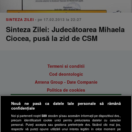
SINTEZA ZILEI
• pe 17.02.2013 la 22:27
Sinteza Zilei: Judecătoarea Mihaela
Ciocea, pusă la zid de CSM
Termeni si conditii
Cod deontologic
Antena Group - Date Companie
Politica de cookies
Gestionați preferințele
Nouă ne pasă ca datele tale personale să rămână
Politica de confidentialitate
confidențiale
Anunturi gratuite pe Lajumate.ro
Noi și partenerii noștri
589
stocăm și/sau accesăm informații pe dispozitivul dvs.,
precum identificatorii cookie unici pentru prelucrarea datelor cu caracter
Ultimele Stiri
personal. Puteți accepta sau gestiona preferințele dvs. făcând clic mai jos,
respectiv vă puteți opune utilizării unui interes legitim în orice moment pe
Program Happy Channel