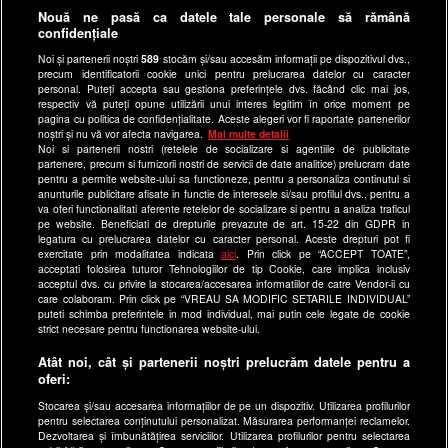
Nouă ne pasă ca datele tale personale să rămână
Politica de confidentialitate
confidențiale
Anunturi gratuite pe Lajumate.ro
Noi și partenerii noștri
589
stocăm și/sau accesăm informații pe dispozitivul dvs.,
precum identificatorii cookie unici pentru prelucrarea datelor cu caracter
Ultimele Stiri
personal. Puteți accepta sau gestiona preferințele dvs. făcând clic mai jos,
respectiv vă puteți opune utilizării unui interes legitim în orice moment pe
Program Happy Channel
pagina cu politica de confidențialitate. Aceste alegeri vor fi raportate partenerilor
noștri și nu vă vor afecta navigarea.
Mai multe detalii
Echipa editorială
Noi si partenerii nostri (retelele de socializare si agentiile de publicitate
partenere, precum si furnizorii nostri de servicii de date analitice) prelucram date
Site-uri Antena Group
pentru a permite website-ului sa functioneze, pentru a personaliza continutul si
anunturile publicitare afisate in functie de interesele si/sau profilul dvs., pentru a
a1.ro
va oferi functionalitati aferente retelelor de socializare si pentru a analiza traficul
pe website. Beneficiati de drepturile prevazute de art. 15-22 din GDPR in
antenastars.ro
legatura cu prelucrarea datelor cu caracter personal. Aceste drepturi pot fi
exercitate prin modalitatea indicata
aici
. Prin click pe “ACCEPT TOATE”,
as.ro
acceptati folosirea tuturor Tehnologiilor de tip Cookie, care implica inclusiv
catine.ro
acceptul dvs. cu privire la stocarea/accesarea informatiilor de catre Vendor-ii cu
care colaboram. Prin click pe “VREAU SA MODIFIC SETARILE INDIVIDUAL”
chefi.ro
puteti schimba preferintele in mod individual, mai putin cele legate de cookie
strict necesare pentru functionarea website-ului.
deparinti.ro
Atât noi, cât și partenerii noștri prelucrăm datele pentru a
medicool.ro
oferi:
observatornews.ro
Stocarea și/sau accesarea informațiilor de pe un dispozitiv. Utilizarea profilurilor
spynews.ro
pentru selectarea conținutului personalizat. Măsurarea performanței reclamelor.
Dezvoltarea și îmbunătățirea serviciilor. Utilizarea profilurilor pentru selectarea
useit.ro