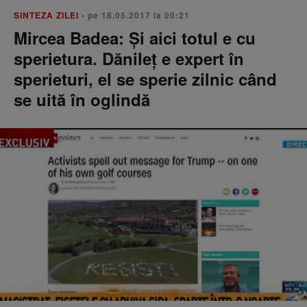
SINTEZA ZILEI
• pe 18.05.2017 la 00:21
Mircea Badea: Şi aici totul e cu
sperietura. Dănileţ e expert în
sperieturi, el se sperie zilnic când
se uită în oglindă