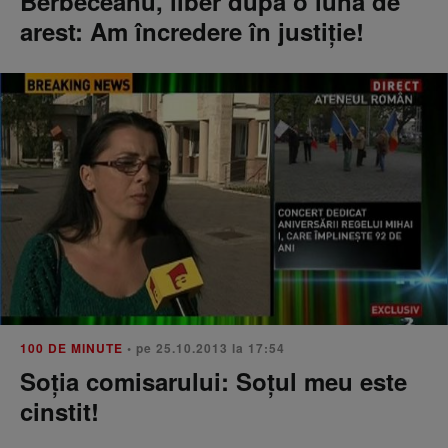
Berbeceanu, liber dupa o luna de
arest: Am încredere în justiţie!
100 DE MINUTE
• pe 25.10.2013 la 17:54
Soţia comisarului: Soţul meu este
cinstit!