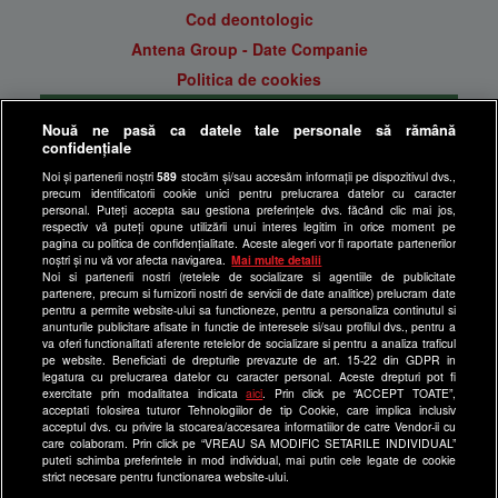
Cod deontologic
Antena Group - Date Companie
Politica de cookies
Gestionați preferințele
Nouă ne pasă ca datele tale personale să rămână
Politica de confidentialitate
confidențiale
Anunturi gratuite pe Lajumate.ro
Noi și partenerii noștri
589
stocăm și/sau accesăm informații pe dispozitivul dvs.,
precum identificatorii cookie unici pentru prelucrarea datelor cu caracter
Ultimele Stiri
personal. Puteți accepta sau gestiona preferințele dvs. făcând clic mai jos,
respectiv vă puteți opune utilizării unui interes legitim în orice moment pe
Program Happy Channel
pagina cu politica de confidențialitate. Aceste alegeri vor fi raportate partenerilor
noștri și nu vă vor afecta navigarea.
Mai multe detalii
Echipa editorială
Noi si partenerii nostri (retelele de socializare si agentiile de publicitate
partenere, precum si furnizorii nostri de servicii de date analitice) prelucram date
Site-uri Antena Group
pentru a permite website-ului sa functioneze, pentru a personaliza continutul si
anunturile publicitare afisate in functie de interesele si/sau profilul dvs., pentru a
a1.ro
va oferi functionalitati aferente retelelor de socializare si pentru a analiza traficul
pe website. Beneficiati de drepturile prevazute de art. 15-22 din GDPR in
antenastars.ro
legatura cu prelucrarea datelor cu caracter personal. Aceste drepturi pot fi
exercitate prin modalitatea indicata
aici
. Prin click pe “ACCEPT TOATE”,
as.ro
acceptati folosirea tuturor Tehnologiilor de tip Cookie, care implica inclusiv
catine.ro
acceptul dvs. cu privire la stocarea/accesarea informatiilor de catre Vendor-ii cu
care colaboram. Prin click pe “VREAU SA MODIFIC SETARILE INDIVIDUAL”
chefi.ro
puteti schimba preferintele in mod individual, mai putin cele legate de cookie
strict necesare pentru functionarea website-ului.
deparinti.ro