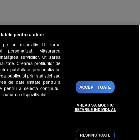
datele pentru a oferi:
s
Gestionați preferințele
 pe un dispozitiv. Utilizarea
lui personalizat. Măsurarea
py Channel
Echipa editorială
tățirea serviciilor. Utilizarea
nalizate. Crearea profilurilor de
rinti.ro
medicool.ro
ntru publicitate personalizată.
ntenaPLAY
AntenaPLAY
a publicului prin statistici sau
area de date limitate pentru a
ezervate.
ACCEPT TOATE
ate pentru a selecta conținutul.
 scanarea dispozitivului.
VREAU SA MODIFIC
SETARILE INDIVIDUAL
RESPING TOATE