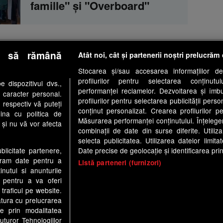
famille" şi "Overboard"
e să rămână
Atât noi, cât și partenerii noștri prelucrăm 
tologic
Antena Group - Date Companie
Politica de cookie
Stocarea și/sau accesarea informațiilor de
profilurilor pentru selectarea conținutu
 dispozitivul dvs.,
Anunturi gratuite pe Lajumate.ro
Ultimele Stiri
Program Hap
performanței reclamelor. Dezvoltarea și îmbună
u caracter personal.
profilurilor pentru selectarea publicității perso
 respectiv vă puteți
a1.ro
antenastars.ro
as.ro
catine.ro
chefi.ro
depa
conținut personalizat. Crearea profilurilor pe
ina cu politica de
ynews.ro
useit.ro
retetefeldefel.ro
zutv.ro
Trends A
Măsurarea performanței conținutului. Înțelegere
i și nu vă vor afecta
combinații de date din surse diferite. Utiliz
te este creat si administrat de Digital Antena Group. Toate drepturile r
selecta publicitatea. Utilizarea datelor limit
Date precise de geolocație și identificarea prin
ublicitate partenere,
ucram date pentru a
Listă parteneri (furnizori)
nutul si anunturile
., pentru a va oferi
 traficul pe website.
atura cu prelucrarea
te prin modalitatea
uturor Tehnologiilor