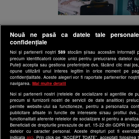
Nouă ne pasă ca datele tale personal
confidențiale
Termeni si conditii
Cod deon
Noi și partenerii noștri
stocăm și/sau accesăm informații pe
Politica de confidentialitate
589
precum identificatorii cookie unici pentru prelucrarea datelor c
Puteți accepta sau gestiona preferințele dvs. făcând clic mai jos,
Site-uri Antena Group
opune utilizării unui interes legitim în orice moment pe pag
observatornews.ro
sp
confidențialitate. Aceste alegeri vor fi raportate partenerilor noștr
navigarea.
Mai multe detalii
Acest si
Noi si partenerii nostri (retelele de socializare si agentiile de p
precum si furnizorii nostri de servicii de date analitice) prel
permite website-ului sa functioneze, pentru a personaliza conti
publicitare afisate in functie de interesele si/sau profilul dvs
functionalitati aferente retelelor de socializare si pentru a analiza
Beneficiati de drepturile prevazute de art. 15-22 din GDPR in leg
datelor cu caracter personal. Aceste drepturi pot fi exercita
indicata
aici
. Prin click pe “ACCEPT TOATE”, acceptati folosirea t