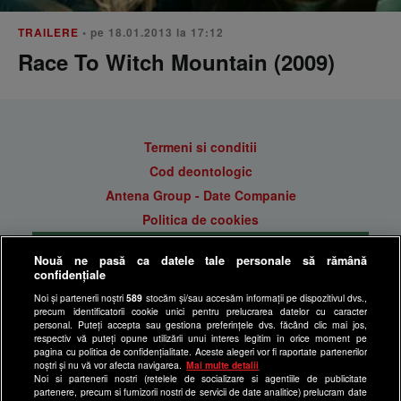
TRAILERE
• pe 18.01.2013 la 17:12
Race To Witch Mountain (2009)
Termeni si conditii
Cod deontologic
Antena Group - Date Companie
Politica de cookies
Gestionați preferințele
Nouă ne pasă ca datele tale personale să rămână
Politica de confidentialitate
confidențiale
Anunturi gratuite pe Lajumate.ro
Noi și partenerii noștri
589
stocăm și/sau accesăm informații pe dispozitivul dvs.,
precum identificatorii cookie unici pentru prelucrarea datelor cu caracter
Ultimele Stiri
personal. Puteți accepta sau gestiona preferințele dvs. făcând clic mai jos,
respectiv vă puteți opune utilizării unui interes legitim în orice moment pe
Program Happy Channel
pagina cu politica de confidențialitate. Aceste alegeri vor fi raportate partenerilor
noștri și nu vă vor afecta navigarea.
Mai multe detalii
Echipa editorială
Noi si partenerii nostri (retelele de socializare si agentiile de publicitate
partenere, precum si furnizorii nostri de servicii de date analitice) prelucram date