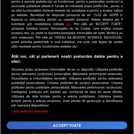
Site-uri Antena Group
pentru a permite website-ului sa functioneze, pentru a personaliza continutul si
anunturile publicitare afisate in functie de interesele si/sau profilul dvs., pentru a
a1.ro
va oferi functionalitati aferente retelelor de socializare si pentru a analiza traficul
pe website. Beneficiati de drepturile prevazute de art. 15-22 din GDPR in
antenastars.ro
legatura cu prelucrarea datelor cu caracter personal. Aceste drepturi pot fi
exercitate prin modalitatea indicata
aici
. Prin click pe “ACCEPT TOATE”,
as.ro
acceptati folosirea tuturor Tehnologiilor de tip Cookie, care implica inclusiv
catine.ro
acceptul dvs. cu privire la stocarea/accesarea informatiilor de catre Vendor-ii cu
care colaboram. Prin click pe “VREAU SA MODIFIC SETARILE INDIVIDUAL”
chefi.ro
puteti schimba preferintele in mod individual, mai putin cele legate de cookie
strict necesare pentru functionarea website-ului.
deparinti.ro
Atât noi, cât și partenerii noștri prelucrăm datele pentru a
medicool.ro
oferi:
observatornews.ro
Stocarea și/sau accesarea informațiilor de pe un dispozitiv. Utilizarea profilurilor
spynews.ro
pentru selectarea conținutului personalizat. Măsurarea performanței reclamelor.
Dezvoltarea și îmbunătățirea serviciilor. Utilizarea profilurilor pentru selectarea
useit.ro
publicității personalizate. Crearea profilurilor de conținut personalizat. Crearea
profilurilor pentru publicitate personalizată. Măsurarea performanței conținutului.
retetefeldefel.ro
Înțelegerea publicului prin statistici sau combinații de date din surse diferite.
Utilizarea de date limitate pentru a selecta publicitatea. Utilizarea datelor
zutv.ro
limitate pentru a selecta conținutul. Date precise de geolocație și identificarea
Trends AntenaPLAY
prin scanarea dispozitivului.
x
Listă parteneri (furnizori)
AntenaPLAY
ACCEPT TOATE
Acest site este creat si administrat de Digital Antena Group.
Toate drepturile rezervate.