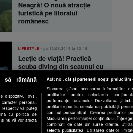
Neagră! O nouă atracţie
turistică pe litoralul
românesc
LIFESTYLE
• pe 12.03.2014 la 13:18
Lecţie de viaţă! Practică
scuba diving din scaunul cu
rotile
e să rămână
Atât noi, cât și partenerii noștri prelucrăm 
Stocarea și/sau accesarea informațiilor de
profilurilor pentru selectarea conținutu
 dispozitivul dvs.,
performanței reclamelor. Dezvoltarea și îmbună
u caracter personal.
NEATZA CU RAZVAN SI DANI
• pe
profilurilor pentru selectarea publicității perso
27.09.2011 la 09:30
 respectiv vă puteți
conținut personalizat. Crearea profilurilor pe
ina cu politica de
Roxana Vancea, scuba
Măsurarea performanței conținutului. Înțelegere
i și nu vă vor afecta
diving in Dambovita
combinații de date din surse diferite. Utiliz
selecta publicitatea. Utilizarea datelor limit