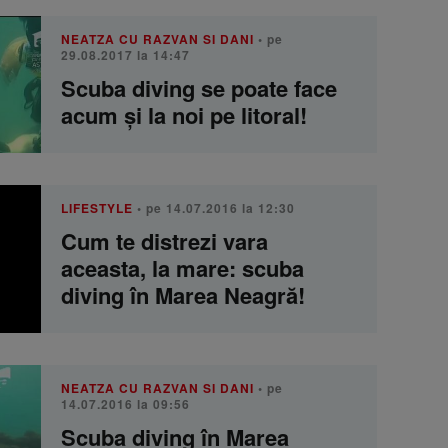
NEATZA CU RAZVAN SI DANI
• pe
29.08.2017 la 14:47
Scuba diving se poate face
acum şi la noi pe litoral!
LIFESTYLE
• pe 14.07.2016 la 12:30
Cum te distrezi vara
aceasta, la mare: scuba
diving în Marea Neagră!
NEATZA CU RAZVAN SI DANI
• pe
14.07.2016 la 09:56
Scuba diving în Marea