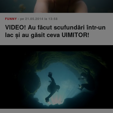
FUNNY
• pe 21.05.2014 la 13:58
VIDEO! Au făcut scufundări într-un
lac și au găsit ceva UIMITOR!