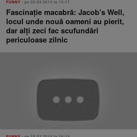
FUNNY
• pe 02.04.2014 la 13:17
Fascinație macabră: Jacob's Well,
locul unde nouă oameni au pierit,
dar alți zeci fac scufundări
periculoase zilnic
FUNNY
• pe 18.03.2014 la 16:14