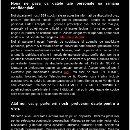
Nouă ne pasă ca datele tale personale să rămână
Politica de confidentialitate
confidențiale
Anunturi gratuite pe Lajumate.ro
Noi și partenerii noștri
589
stocăm și/sau accesăm informații pe dispozitivul dvs.,
precum identificatorii cookie unici pentru prelucrarea datelor cu caracter
Ultimele Stiri
personal. Puteți accepta sau gestiona preferințele dvs. făcând clic mai jos,
respectiv vă puteți opune utilizării unui interes legitim în orice moment pe
Program Happy Channel
pagina cu politica de confidențialitate. Aceste alegeri vor fi raportate partenerilor
noștri și nu vă vor afecta navigarea.
Mai multe detalii
Echipa editorială
Noi si partenerii nostri (retelele de socializare si agentiile de publicitate
partenere, precum si furnizorii nostri de servicii de date analitice) prelucram date
Site-uri Antena Group
pentru a permite website-ului sa functioneze, pentru a personaliza continutul si
anunturile publicitare afisate in functie de interesele si/sau profilul dvs., pentru a
a1.ro
va oferi functionalitati aferente retelelor de socializare si pentru a analiza traficul
pe website. Beneficiati de drepturile prevazute de art. 15-22 din GDPR in
antenastars.ro
legatura cu prelucrarea datelor cu caracter personal. Aceste drepturi pot fi
exercitate prin modalitatea indicata
aici
. Prin click pe “ACCEPT TOATE”,
as.ro
acceptati folosirea tuturor Tehnologiilor de tip Cookie, care implica inclusiv
catine.ro
acceptul dvs. cu privire la stocarea/accesarea informatiilor de catre Vendor-ii cu
care colaboram. Prin click pe “VREAU SA MODIFIC SETARILE INDIVIDUAL”
chefi.ro
puteti schimba preferintele in mod individual, mai putin cele legate de cookie
strict necesare pentru functionarea website-ului.
deparinti.ro
Atât noi, cât și partenerii noștri prelucrăm datele pentru a
medicool.ro
oferi:
observatornews.ro
Stocarea și/sau accesarea informațiilor de pe un dispozitiv. Utilizarea profilurilor
spynews.ro
pentru selectarea conținutului personalizat. Măsurarea performanței reclamelor.
Dezvoltarea și îmbunătățirea serviciilor. Utilizarea profilurilor pentru selectarea
useit.ro
publicității personalizate. Crearea profilurilor de conținut personalizat. Crearea