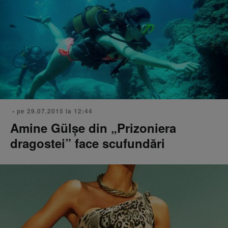
• pe 29.07.2015 la 12:44
Amine Gülșe din „Prizoniera
dragostei” face scufundări