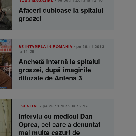
NEWS MAGAZINE
• pe 30.11.2013 la 12:16
Afaceri dubioase la spitalul
groazei
SE INTAMPLA IN ROMANIA
• pe 29.11.2013
la 11:26
Anchetă internă la spitalul
groazei, după imaginile
difuzate de Antena 3
ESENTIAL
• pe 28.11.2013 la 15:19
Interviu cu medicul Dan
Oprea, cel care a denuntat
mai multe cazuri de