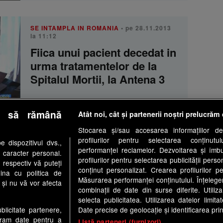
SE INTAMPLA IN ROMANIA
• pe 28.11.2013
la 11:12
Fiica unui pacient decedat in
urma tratamentelor de la
Spitalul Mortii, la Antena 3
e să rămână
Atât noi, cât și partenerii noștri prelucrăm 
SE INTAMPLA IN ROMANIA
• pe 28.11.2013
Stocarea și/sau accesarea informațiilor de
la 11:07
profilurilor pentru selectarea conținutu
 dispozitivul dvs.,
Doctorul care a denuntat
performanței reclamelor. Dezvoltarea și îmbună
u caracter personal.
profilurilor pentru selectarea publicității perso
mai multe cazuri de
 respectiv vă puteți
conținut personalizat. Crearea profilurilor pe
ina cu politica de
malpraxis ar putea fi
Măsurarea performanței conținutului. Înțelegere
i și nu vă vor afecta
declarat nebun
combinații de date din surse diferite. Utiliz
selecta publicitatea. Utilizarea datelor limit
Date precise de geolocație și identificarea prin
ublicitate partenere,
ucram date pentru a
Listă parteneri (furnizori)