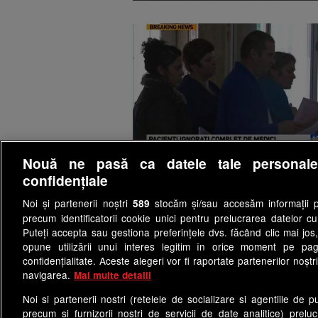
Nouă ne pasă ca datele tale personal
confidențiale
Noi și partenerii noștri
stocăm și/sau accesăm informații pe
589
precum identificatorii cookie unici pentru prelucrarea datelor c
Puteți accepta sau gestiona preferințele dvs. făcând clic mai jos,
opune utilizării unui interes legitim în orice moment pe pag
confidențialitate. Aceste alegeri vor fi raportate partenerilor noștr
navigarea.
Mai multe detalii
Noi si partenerii nostri (retelele de socializare si agentiile de p
precum si furnizorii nostri de servicii de date analitice) prel