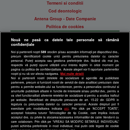
Termeni si conditii
Cod deontologic
Antena Group - Date Companie
Politica de cookies
Gestionați preferințele
Nouă ne pasă ca datele tale personale să rămână
Politica de confidentialitate
confidențiale
Anunturi gratuite pe Lajumate.ro
Noi și partenerii noștri
589
stocăm și/sau accesăm informații pe dispozitivul dvs.,
precum identificatorii cookie unici pentru prelucrarea datelor cu caracter
Ultimele Stiri
personal. Puteți accepta sau gestiona preferințele dvs. făcând clic mai jos,
respectiv vă puteți opune utilizării unui interes legitim în orice moment pe
Program Happy Channel
pagina cu politica de confidențialitate. Aceste alegeri vor fi raportate partenerilor
noștri și nu vă vor afecta navigarea.
Mai multe detalii
Echipa editorială
Noi si partenerii nostri (retelele de socializare si agentiile de publicitate
partenere, precum si furnizorii nostri de servicii de date analitice) prelucram date
Site-uri Antena Group
pentru a permite website-ului sa functioneze, pentru a personaliza continutul si
anunturile publicitare afisate in functie de interesele si/sau profilul dvs., pentru a
a1.ro
va oferi functionalitati aferente retelelor de socializare si pentru a analiza traficul
pe website. Beneficiati de drepturile prevazute de art. 15-22 din GDPR in
antenastars.ro
legatura cu prelucrarea datelor cu caracter personal. Aceste drepturi pot fi
exercitate prin modalitatea indicata
aici
. Prin click pe “ACCEPT TOATE”,
as.ro
acceptati folosirea tuturor Tehnologiilor de tip Cookie, care implica inclusiv
catine.ro
acceptul dvs. cu privire la stocarea/accesarea informatiilor de catre Vendor-ii cu
care colaboram. Prin click pe “VREAU SA MODIFIC SETARILE INDIVIDUAL”
chefi.ro
puteti schimba preferintele in mod individual, mai putin cele legate de cookie