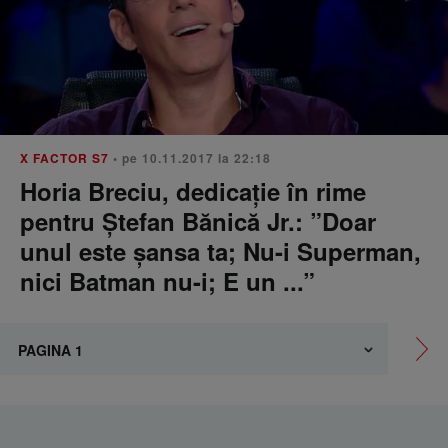
X FACTOR S7
• pe 10.11.2017 la 22:18
Horia Breciu, dedicație în rime
pentru Ștefan Bănică Jr.: ”Doar
unul este șansa ta; Nu-i Superman,
nici Batman nu-i; E un ...”