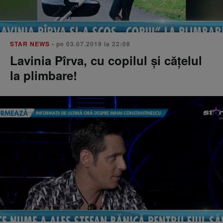
STAR NEWS
• pe 03.07.2019 la 22:08
Lavinia Pîrva, cu copilul şi căţelul
la plimbare!