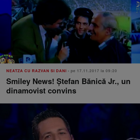
NEATZA CU RAZVAN SI DANI
• pe 17.11.2017 la 09:20
Smiley News! Ștefan Bănică Jr., un
dinamovist convins