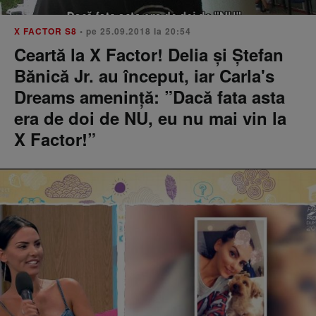
X FACTOR S8
• pe 25.09.2018 la 20:54
Ceartă la X Factor! Delia și Ștefan
Bănică Jr. au început, iar Carla's
Dreams amenință: ”Dacă fata asta
era de doi de NU, eu nu mai vin la
X Factor!”