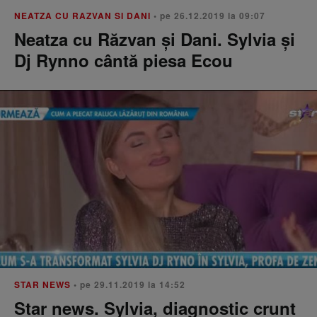
NEATZA CU RAZVAN SI DANI
• pe 26.12.2019 la 09:07
Neatza cu Răzvan și Dani. Sylvia și
Dj Rynno cântă piesa Ecou
STAR NEWS
• pe 29.11.2019 la 14:52
Star news. Sylvia, diagnostic crunt