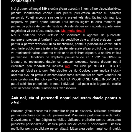
confidențiale
Anunturi gratuite pe Lajumate.ro
Noi și partenerii noștri
589
stocăm și/sau accesăm informații pe dispozitivul dvs.,
precum identificatorii cookie unici pentru prelucrarea datelor cu caracter
Ultimele Stiri
personal. Puteți accepta sau gestiona preferințele dvs. făcând clic mai jos,
respectiv vă puteți opune utilizării unui interes legitim în orice moment pe
Program Happy Channel
pagina cu politica de confidențialitate. Aceste alegeri vor fi raportate partenerilor
noștri și nu vă vor afecta navigarea.
Mai multe detalii
Echipa editorială
Noi si partenerii nostri (retelele de socializare si agentiile de publicitate
partenere, precum si furnizorii nostri de servicii de date analitice) prelucram date
Site-uri Antena Group
pentru a permite website-ului sa functioneze, pentru a personaliza continutul si
anunturile publicitare afisate in functie de interesele si/sau profilul dvs., pentru a
a1.ro
va oferi functionalitati aferente retelelor de socializare si pentru a analiza traficul
pe website. Beneficiati de drepturile prevazute de art. 15-22 din GDPR in
antenastars.ro
legatura cu prelucrarea datelor cu caracter personal. Aceste drepturi pot fi
exercitate prin modalitatea indicata
aici
. Prin click pe “ACCEPT TOATE”,
as.ro
acceptati folosirea tuturor Tehnologiilor de tip Cookie, care implica inclusiv
catine.ro
acceptul dvs. cu privire la stocarea/accesarea informatiilor de catre Vendor-ii cu
care colaboram. Prin click pe “VREAU SA MODIFIC SETARILE INDIVIDUAL”
chefi.ro
puteti schimba preferintele in mod individual, mai putin cele legate de cookie
strict necesare pentru functionarea website-ului.
deparinti.ro
Atât noi, cât și partenerii noștri prelucrăm datele pentru a
medicool.ro
oferi:
observatornews.ro
Stocarea și/sau accesarea informațiilor de pe un dispozitiv. Utilizarea profilurilor
spynews.ro
pentru selectarea conținutului personalizat. Măsurarea performanței reclamelor.
Dezvoltarea și îmbunătățirea serviciilor. Utilizarea profilurilor pentru selectarea
useit.ro
publicității personalizate. Crearea profilurilor de conținut personalizat. Crearea
profilurilor pentru publicitate personalizată. Măsurarea performanței conținutului.
retetefeldefel.ro