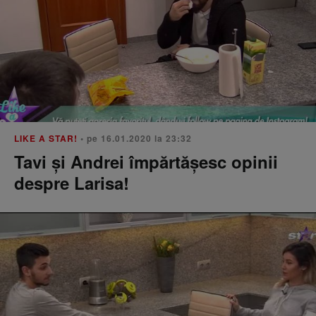
LIKE A STAR!
• pe 16.01.2020 la 23:32
Tavi şi Andrei împărtăşesc opinii
despre Larisa!