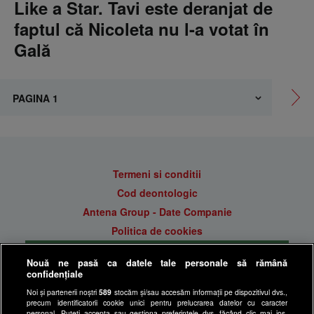
Like a Star. Tavi este deranjat de
faptul că Nicoleta nu l-a votat în
Gală
Termeni si conditii
Cod deontologic
Antena Group - Date Companie
Politica de cookies
Gestionați preferințele
Nouă ne pasă ca datele tale personale să rămână
Politica de confidentialitate
confidențiale
Anunturi gratuite pe Lajumate.ro
Noi și partenerii noștri
589
stocăm și/sau accesăm informații pe dispozitivul dvs.,
precum identificatorii cookie unici pentru prelucrarea datelor cu caracter
Ultimele Stiri
personal. Puteți accepta sau gestiona preferințele dvs. făcând clic mai jos,