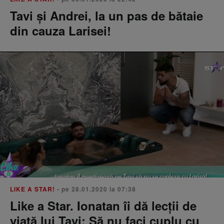
Tavi şi Andrei, la un pas de bătaie
din cauza Larisei!
LIKE A STAR!
• pe 28.01.2020 la 07:38
Like a Star. Ionatan îi dă lecții de
viață lui Tavi: Să nu faci cuplu cu