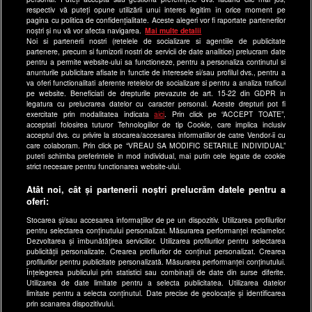
respectiv vă puteți opune utilizării unui interes legitim în orice moment pe
Program Happy Channel
pagina cu politica de confidențialitate. Aceste alegeri vor fi raportate partenerilor
noștri și nu vă vor afecta navigarea.
Mai multe detalii
Echipa editorială
Noi si partenerii nostri (retelele de socializare si agentiile de publicitate
partenere, precum si furnizorii nostri de servicii de date analitice) prelucram date
Site-uri Antena Group
pentru a permite website-ului sa functioneze, pentru a personaliza continutul si
anunturile publicitare afisate in functie de interesele si/sau profilul dvs., pentru a
a1.ro
va oferi functionalitati aferente retelelor de socializare si pentru a analiza traficul
pe website. Beneficiati de drepturile prevazute de art. 15-22 din GDPR in
antenastars.ro
legatura cu prelucrarea datelor cu caracter personal. Aceste drepturi pot fi
exercitate prin modalitatea indicata
aici
. Prin click pe “ACCEPT TOATE”,
as.ro
acceptati folosirea tuturor Tehnologiilor de tip Cookie, care implica inclusiv
catine.ro
acceptul dvs. cu privire la stocarea/accesarea informatiilor de catre Vendor-ii cu
care colaboram. Prin click pe “VREAU SA MODIFIC SETARILE INDIVIDUAL”
chefi.ro
puteti schimba preferintele in mod individual, mai putin cele legate de cookie
strict necesare pentru functionarea website-ului.
deparinti.ro
Atât noi, cât și partenerii noștri prelucrăm datele pentru a
medicool.ro
oferi:
observatornews.ro
Stocarea și/sau accesarea informațiilor de pe un dispozitiv. Utilizarea profilurilor
spynews.ro
pentru selectarea conținutului personalizat. Măsurarea performanței reclamelor.
Dezvoltarea și îmbunătățirea serviciilor. Utilizarea profilurilor pentru selectarea
useit.ro
publicității personalizate. Crearea profilurilor de conținut personalizat. Crearea
profilurilor pentru publicitate personalizată. Măsurarea performanței conținutului.
retetefeldefel.ro
Înțelegerea publicului prin statistici sau combinații de date din surse diferite.
Utilizarea de date limitate pentru a selecta publicitatea. Utilizarea datelor
zutv.ro
limitate pentru a selecta conținutul. Date precise de geolocație și identificarea
Trends AntenaPLAY
prin scanarea dispozitivului.