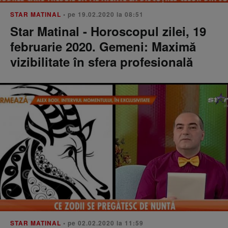
STAR MATINAL
• pe 19.02.2020 la 08:51
Star Matinal - Horoscopul zilei, 19
februarie 2020. Gemeni: Maximă
vizibilitate în sfera profesională
STAR MATINAL
• pe 02.02.2020 la 11:59