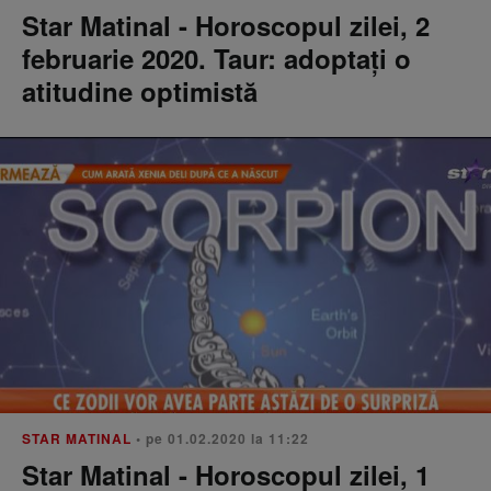
Star Matinal - Horoscopul zilei, 2
februarie 2020. Taur: adoptați o
atitudine optimistă
STAR MATINAL
• pe 01.02.2020 la 11:22
Star Matinal - Horoscopul zilei, 1