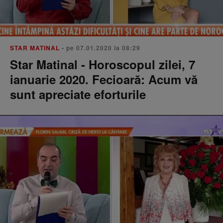
STAR MATINAL
• pe 07.01.2020 la 08:29
Star Matinal - Horoscopul zilei, 7
ianuarie 2020. Fecioară: Acum vă
sunt apreciate eforturile