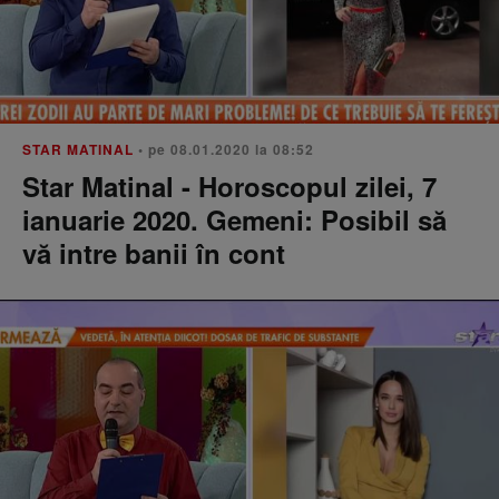
STAR MATINAL
• pe 08.01.2020 la 08:52
Star Matinal - Horoscopul zilei, 7
ianuarie 2020. Gemeni: Posibil să
vă intre banii în cont