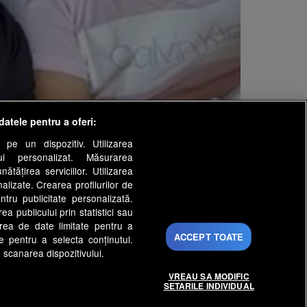
datele pentru a oferi:
 pe un dispozitiv. Utilizarea
lui personalizat. Măsurarea
tățirea serviciilor. Utilizarea
nalizate. Crearea profilurilor de
ntru publicitate personalizată.
a publicului prin statistici sau
area de date limitate pentru a
ÎNAPOI SUS
ACCEPT TOATE
ate pentru a selecta conținutul.
 scanarea dispozitivului.
VREAU SA MODIFIC
SETARILE INDIVIDUAL