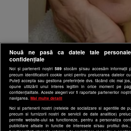
Nouă ne pasă ca datele tale personal
Moare actrița
confidențiale
cielos
Noi și partenerii noștri
stocăm și/sau accesăm informații pe
589
Instagra
precum identificatorii cookie unici pentru prelucrarea datelor c
Puteți accepta sau gestiona preferințele dvs. făcând clic mai jos,
opune utilizării unui interes legitim în orice moment pe pag
confidențialitate. Aceste alegeri vor fi raportate partenerilor noștr
navigarea.
Mai multe detalii
ÎNAPOI LA
Noi si partenerii nostri (retelele de socializare si agentiile de p
precum si furnizorii nostri de servicii de date analitice) prel
permite website-ului sa functioneze, pentru a personaliza conti
publicitare afisate in functie de interesele si/sau profilul dvs