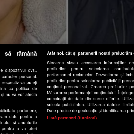
e să rămână
Atât noi, cât și partenerii noștri prelucrăm 
 Marisela Berti din La Usurpadora și El senor de los
Stocarea și/sau accesarea informațiilor de
profilurilor pentru selectarea conținutu
 dispozitivul dvs.,
m
performanței reclamelor. Dezvoltarea și îmbună
u caracter personal.
profilurilor pentru selectarea publicității perso
 respectiv vă puteți
conținut personalizat. Crearea profilurilor pe
ina cu politica de
Măsurarea performanței conținutului. Înțelegere
i și nu vă vor afecta
combinații de date din surse diferite. Utiliz
 ARTICOL
selecta publicitatea. Utilizarea datelor limit
Date precise de geolocație și identificarea prin
ublicitate partenere,
ucram date pentru a
Listă parteneri (furnizori)
nutul si anunturile
., pentru a va oferi