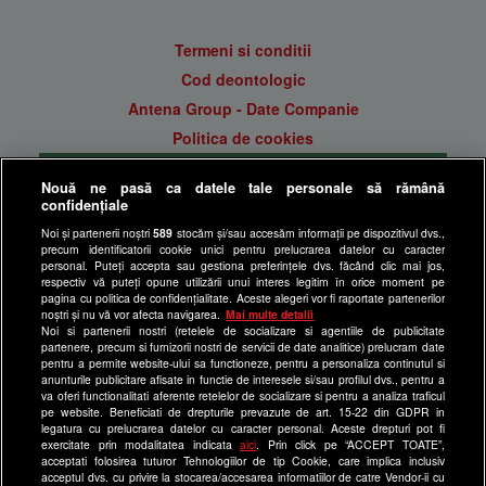
Termeni si conditii
Cod deontologic
Antena Group - Date Companie
Politica de cookies
Gestionați preferințele
Nouă ne pasă ca datele tale personale să rămână
Politica de confidentialitate
confidențiale
Anunturi gratuite pe Lajumate.ro
Noi și partenerii noștri
589
stocăm și/sau accesăm informații pe dispozitivul dvs.,
precum identificatorii cookie unici pentru prelucrarea datelor cu caracter
Ultimele Stiri
personal. Puteți accepta sau gestiona preferințele dvs. făcând clic mai jos,
respectiv vă puteți opune utilizării unui interes legitim în orice moment pe
Program Happy Channel
pagina cu politica de confidențialitate. Aceste alegeri vor fi raportate partenerilor
noștri și nu vă vor afecta navigarea.
Mai multe detalii
Echipa editorială
Noi si partenerii nostri (retelele de socializare si agentiile de publicitate
partenere, precum si furnizorii nostri de servicii de date analitice) prelucram date
Site-uri Antena Group
pentru a permite website-ului sa functioneze, pentru a personaliza continutul si
anunturile publicitare afisate in functie de interesele si/sau profilul dvs., pentru a
a1.ro
va oferi functionalitati aferente retelelor de socializare si pentru a analiza traficul
pe website. Beneficiati de drepturile prevazute de art. 15-22 din GDPR in
antenastars.ro
legatura cu prelucrarea datelor cu caracter personal. Aceste drepturi pot fi
exercitate prin modalitatea indicata
aici
. Prin click pe “ACCEPT TOATE”,
as.ro
acceptati folosirea tuturor Tehnologiilor de tip Cookie, care implica inclusiv
catine.ro
acceptul dvs. cu privire la stocarea/accesarea informatiilor de catre Vendor-ii cu