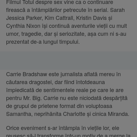
Filmul Totul despre sex vine ca o continuare
firească a întâmplărilor petrecute în serial. Sarah
Jessica Parker, Kim Cattrall, Kristin Davis și
Cynthia Nixon își continuă aventurile vieții cu mult
umor, tragedie, dar și seriozitate, așa cum ni s-au
prezentat de-a lungul timpului.
Carrie Bradshaw este jurnalista aflată mereu în
căutarea dragostei, dar fiind întotdeauna
împiedicată de sentimentele reale pe care le are
pentru Mr. Big. Carrie nu este niciodată despărțită
de grupul de prietene format din voluptoasa
Samantha, neprihănita Charlotte și cinica Miranda.
Orice eveniment s-ar întâmpla în viețile lor, ele
reușesc să-l transforme într-un motiv de a merge la