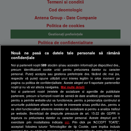
Termeni si conditii
Cod deontologic
Antena Group - Date Companie
Politica de cookies
Gestionați preferințele
Politica de confidentialitate
Anunturi gratuite pe Lajumate.ro
Nouă ne pasă ca datele tale personale să rămână
confidențiale
Ultimele Stiri
Noi și partenerii noștri
589
stocăm și/sau accesăm informații pe dispozitivul dvs.,
Program Happy Channel
precum identificatorii cookie unici pentru prelucrarea datelor cu caracter
Echipa editorială
personal. Puteți accepta sau gestiona preferințele dvs. făcând clic mai jos,
respectiv vă puteți opune utilizării unui interes legitim în orice moment pe
pagina cu politica de confidențialitate. Aceste alegeri vor fi raportate partenerilor
Site-uri Antena Group
noștri și nu vă vor afecta navigarea.
Mai multe detalii
Noi si partenerii nostri (retelele de socializare si agentiile de publicitate
a1.ro
partenere, precum si furnizorii nostri de servicii de date analitice) prelucram date
pentru a permite website-ului sa functioneze, pentru a personaliza continutul si
antenastars.ro
anunturile publicitare afisate in functie de interesele si/sau profilul dvs., pentru a
as.ro
va oferi functionalitati aferente retelelor de socializare si pentru a analiza traficul
pe website. Beneficiati de drepturile prevazute de art. 15-22 din GDPR in
catine.ro
legatura cu prelucrarea datelor cu caracter personal. Aceste drepturi pot fi
exercitate prin modalitatea indicata
aici
. Prin click pe “ACCEPT TOATE”,
chefi.ro
acceptati folosirea tuturor Tehnologiilor de tip Cookie, care implica inclusiv
acceptul dvs. cu privire la stocarea/accesarea informatiilor de catre Vendor-ii cu