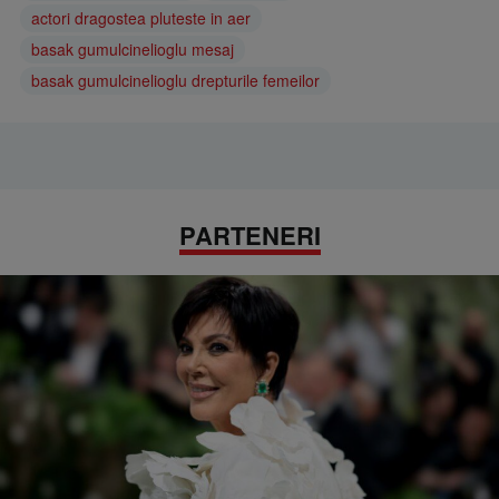
actori dragostea pluteste in aer
basak gumulcinelioglu mesaj
basak gumulcinelioglu drepturile femeilor
PARTENERI