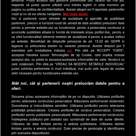
Echipa editorială
personal. Puteți accepta sau gestiona preferințele dvs. făcând clic mai jos,
respectiv vă puteți opune utilizării unui interes legitim în orice moment pe
pagina cu politica de confidențialitate. Aceste alegeri vor fi raportate partenerilor
Site-uri Antena Group
noștri și nu vă vor afecta navigarea.
Mai multe detalii
Noi si partenerii nostri (retelele de socializare si agentiile de publicitate
a1.ro
partenere, precum si furnizorii nostri de servicii de date analitice) prelucram date
pentru a permite website-ului sa functioneze, pentru a personaliza continutul si
antenastars.ro
anunturile publicitare afisate in functie de interesele si/sau profilul dvs., pentru a
as.ro
va oferi functionalitati aferente retelelor de socializare si pentru a analiza traficul
pe website. Beneficiati de drepturile prevazute de art. 15-22 din GDPR in
catine.ro
legatura cu prelucrarea datelor cu caracter personal. Aceste drepturi pot fi
exercitate prin modalitatea indicata
aici
. Prin click pe “ACCEPT TOATE”,
chefi.ro
acceptati folosirea tuturor Tehnologiilor de tip Cookie, care implica inclusiv
acceptul dvs. cu privire la stocarea/accesarea informatiilor de catre Vendor-ii cu
deparinti.ro
care colaboram. Prin click pe “VREAU SA MODIFIC SETARILE INDIVIDUAL”
puteti schimba preferintele in mod individual, mai putin cele legate de cookie
medicool.ro
strict necesare pentru functionarea website-ului.
observatornews.ro
Atât noi, cât și partenerii noștri prelucrăm datele pentru a
spynews.ro
oferi:
useit.ro
Stocarea și/sau accesarea informațiilor de pe un dispozitiv. Utilizarea profilurilor
pentru selectarea conținutului personalizat. Măsurarea performanței reclamelor.
retetefeldefel.ro
Dezvoltarea și îmbunătățirea serviciilor. Utilizarea profilurilor pentru selectarea
zutv.ro
publicității personalizate. Crearea profilurilor de conținut personalizat. Crearea
profilurilor pentru publicitate personalizată. Măsurarea performanței conținutului.
Trends AntenaPLAY
Înțelegerea publicului prin statistici sau combinații de date din surse diferite.
Utilizarea de date limitate pentru a selecta publicitatea. Utilizarea datelor
AntenaPLAY
limitate pentru a selecta conținutul. Date precise de geolocație și identificarea
prin scanarea dispozitivului.