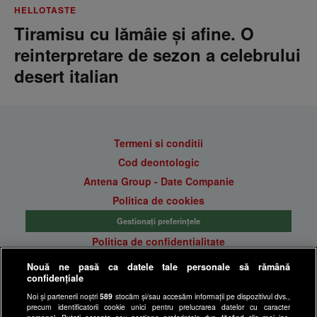
HELLOTASTE
Tiramisu cu lămâie și afine. O
reinterpretare de sezon a celebrului
desert italian
Termeni si conditii
Cod deontologic
Antena Group - Date Companie
Politica de cookies
Gestionați preferințele
Politica de confidentialitate
Anunturi gratuite pe Lajumate.ro
Nouă ne pasă ca datele tale personale să rămână
confidențiale
Ultimele Stiri
Noi și partenerii noștri
589
stocăm și/sau accesăm informații pe dispozitivul dvs.,
Program Happy Channel
precum identificatorii cookie unici pentru prelucrarea datelor cu caracter