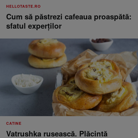
HELLOTASTE.RO
Cum să păstrezi cafeaua proaspătă:
sfatul experților
CATINE
Vatrushka rusească. Plăcintă