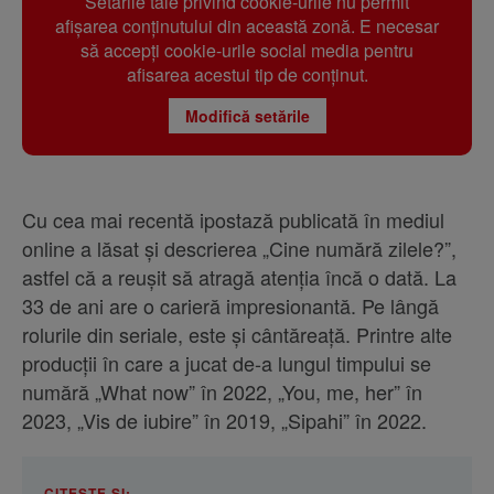
Setările tale privind cookie-urile nu permit
afișarea conținutului din această zonă. E necesar
să accepți cookie-urile social media pentru
afisarea acestui tip de conținut.
Modifică setările
Cu cea mai recentă ipostază publicată în mediul
online a lăsat și descrierea „Cine numără zilele?”,
astfel că a reușit să atragă atenția încă o dată. La
33 de ani are o carieră impresionantă. Pe lângă
rolurile din seriale, este și cântăreață. Printre alte
producții în care a jucat de-a lungul timpului se
numără „What now” în 2022, „You, me, her” în
2023, „Vis de iubire” în 2019, „Sipahi” în 2022.
CITEȘTE ȘI: