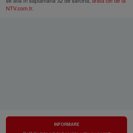
se află în săptămâna 32 de sarcină,
arată cei de la
NTV.com.tr
.
INFORMARE