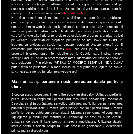
respectiv vă puteți opune utilizării unui interes legitim în orice moment pe
pagina cu politica de confidențialitate. Aceste alegeri vor fi raportate partenerilor
Site-uri Antena Group
noștri și nu vă vor afecta navigarea.
Mai multe detalii
Noi si partenerii nostri (retelele de socializare si agentiile de publicitate
a1.ro
partenere, precum si furnizorii nostri de servicii de date analitice) prelucram date
pentru a permite website-ului sa functioneze, pentru a personaliza continutul si
antenastars.ro
anunturile publicitare afisate in functie de interesele si/sau profilul dvs., pentru a
as.ro
va oferi functionalitati aferente retelelor de socializare si pentru a analiza traficul
pe website. Beneficiati de drepturile prevazute de art. 15-22 din GDPR in
catine.ro
legatura cu prelucrarea datelor cu caracter personal. Aceste drepturi pot fi
exercitate prin modalitatea indicata
aici
. Prin click pe “ACCEPT TOATE”,
chefi.ro
acceptati folosirea tuturor Tehnologiilor de tip Cookie, care implica inclusiv
acceptul dvs. cu privire la stocarea/accesarea informatiilor de catre Vendor-ii cu
deparinti.ro
care colaboram. Prin click pe “VREAU SA MODIFIC SETARILE INDIVIDUAL”
puteti schimba preferintele in mod individual, mai putin cele legate de cookie
medicool.ro
strict necesare pentru functionarea website-ului.
observatornews.ro
Atât noi, cât și partenerii noștri prelucrăm datele pentru a
spynews.ro
oferi:
useit.ro
Stocarea și/sau accesarea informațiilor de pe un dispozitiv. Utilizarea profilurilor
pentru selectarea conținutului personalizat. Măsurarea performanței reclamelor.
retetefeldefel.ro
Dezvoltarea și îmbunătățirea serviciilor. Utilizarea profilurilor pentru selectarea
zutv.ro
publicității personalizate. Crearea profilurilor de conținut personalizat. Crearea
profilurilor pentru publicitate personalizată. Măsurarea performanței conținutului.
Trends AntenaPLAY
Înțelegerea publicului prin statistici sau combinații de date din surse diferite.
Utilizarea de date limitate pentru a selecta publicitatea. Utilizarea datelor
AntenaPLAY
limitate pentru a selecta conținutul. Date precise de geolocație și identificarea
prin scanarea dispozitivului.