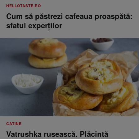
HELLOTASTE.RO
Cum să păstrezi cafeaua proaspătă:
sfatul experților
CATINE
Vatrushka rusească. Plăcintă