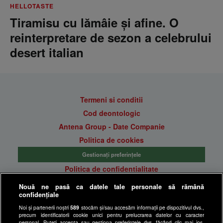
HELLOTASTE
Tiramisu cu lămâie și afine. O
reinterpretare de sezon a celebrului
desert italian
Termeni si conditii
Cod deontologic
Antena Group - Date Companie
Politica de cookies
Gestionați preferințele
Politica de confidentialitate
Anunturi gratuite pe Lajumate.ro
Nouă ne pasă ca datele tale personale să rămână
confidențiale
Ultimele Stiri
Noi și partenerii noștri
589
stocăm și/sau accesăm informații pe dispozitivul dvs.,
Program Happy Channel
precum identificatorii cookie unici pentru prelucrarea datelor cu caracter
Echipa editorială
personal. Puteți accepta sau gestiona preferințele dvs. făcând clic mai jos,