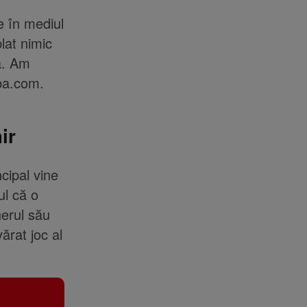
e în mediul
lat nimic
ră. Am
ba.com.
ir
cipal vine
ul că o
nerul său
ărat joc al