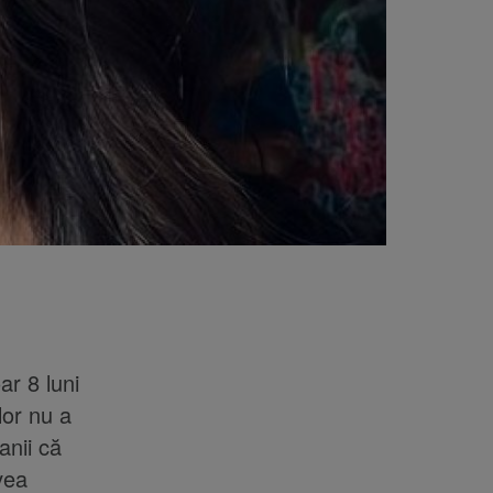
r 8 luni
lor nu a
anii că
vea