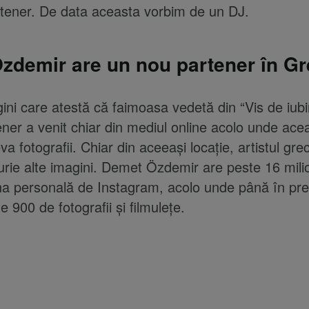
rtener. De data aceasta vorbim de un DJ.
zdemir are un nou partener în Gr
ini care atestă că faimoasa vedetă din “Vis de iubi
ner a venit chiar din mediul online acolo unde ace
va fotografii. Chiar din aceeași locație, artistul gre
urie alte imagini. Demet Özdemir are peste 16 mil
na personală de Instagram, acolo unde până în pr
e 900 de fotografii și filmulețe.