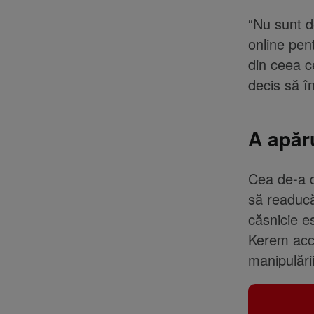
“Nu sunt d
online pen
din ceea c
decis să î
A apăr
Cea de-a d
să readucă
căsnicie e
Kerem acce
manipulării