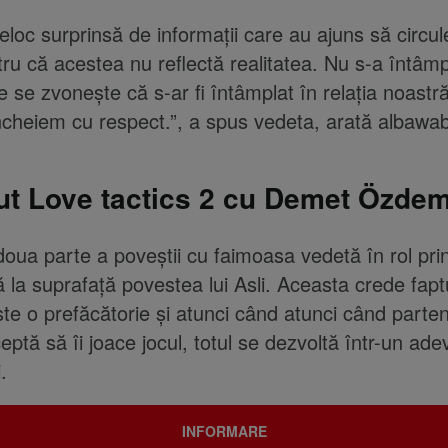
eloc surprinsă de informații care au ajuns să circul
tru că acestea nu reflectă realitatea. Nu s-a întâmp
e se zvonește că s-ar fi întâmplat în relația noast
ncheiem cu respect.”, a spus vedeta, arată albawa
ut Love tactics 2 cu Demet Özdem
oua parte a poveștii cu faimoasa vedetă în rol prin
 la suprafață povestea lui Asli. Aceasta crede fapt
ste o prefăcătorie și atunci când atunci când parte
ptă să îi joace jocul, totul se dezvoltă într-un adev
.
INFORMARE