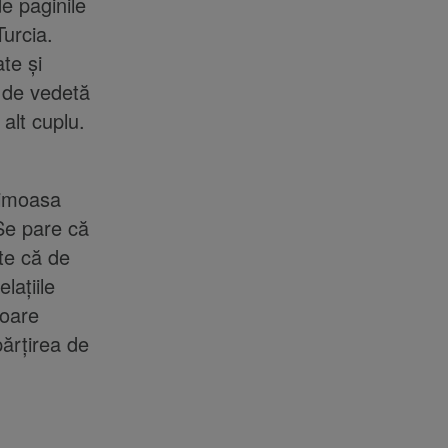
e paginile
urcia.
te și
ă de vedetă
 alt cuplu.
faimoasa
Se pare că
ate că de
lațiile
șoare
părțirea de