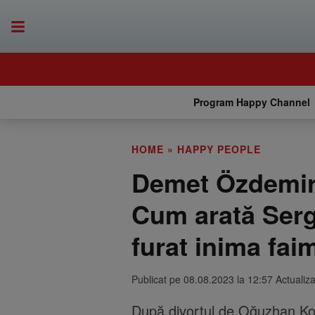
Program Happy Channel
HOME
»
HAPPY PEOPLE
Demet Özdemir 
Cum arată Sergi
furat inima fai
Publicat pe 08.08.2023 la 12:57 Actualiz
După divorțul de Oğuzhan K