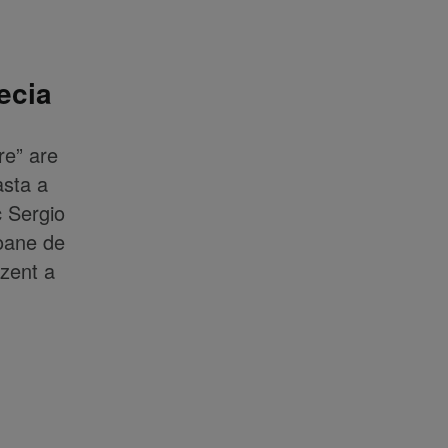
ecia
re” are
asta a
c Sergio
ioane de
ezent a