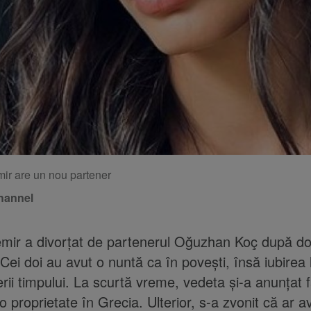
r are un nou partener
hannel
ir a divorțat de partenerul Oğuzhan Koç după doa
 Cei doi au avut o nuntă ca în povești, însă iubirea 
erii timpului. La scurtă vreme, vedeta și-a anunțat f
o proprietate în Grecia. Ulterior, s-a zvonit că ar a