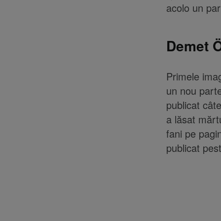
acolo un pa
Demet Ö
Primele imag
un nou parte
publicat câte
a lăsat mărt
fani pe pagi
publicat pest