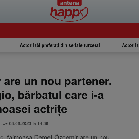
Actorii tăi preferați din seriale turcești
Actorii 
are un nou partener.
o, bărbatul care i-a
moasei actrițe
at pe 08.08.2023 la 14:38
oç, faimoasa Demet Özdemir are un nou