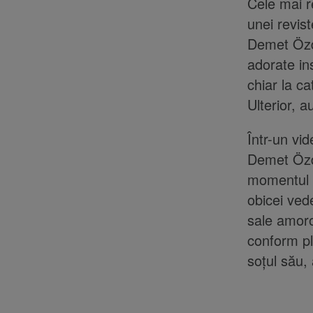
Cele mai r
unei revis
Demet Özde
adorate in
chiar la ca
Ulterior, 
Într-un vid
Demet Özde
momentul a
obicei vede
sale amoro
conform pl
soțul său, 