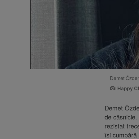
Demet Özdemi
Happy C
Demet Özdem
de căsnicie.
rezistat trec
își cumpără 