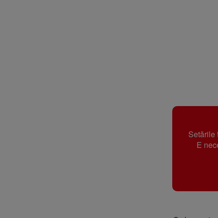
Setările
E nece