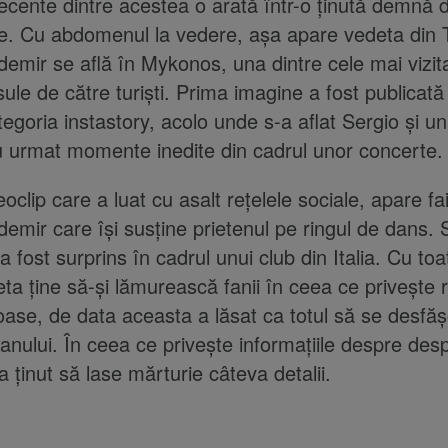
ecente dintre acestea o arată într-o ținută demnă d
te. Cu abdomenul la vedere, așa apare vedeta din T
mir se află în Mykonos, una dintre cele mai vizita
sule de către turiști. Prima imagine a fost publicat
tegoria instastory, acolo unde s-a aflat Sergio și un
au urmat momente inedite din cadrul unor concerte.
eoclip care a luat cu asalt rețelele sociale, apare 
mir care își susține prietenul pe ringul de dans. 
 fost surprins în cadrul unui club din Italia. Cu to
ta ține să-și lămurească fanii în ceea ce privește re
ase, de data aceasta a lăsat ca totul să se desfă
anului. În ceea ce privește informațiile despre des
a ținut să lase mărturie câteva detalii.