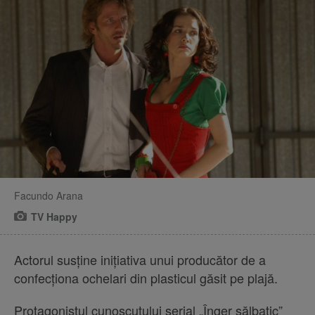
Facundo Arana
TV Happy
Actorul susține inițiativa unui producător de a
confecționa ochelari din plasticul găsit pe plajă.
Protagonistul cunoscutului serial „Înger sălbatic”