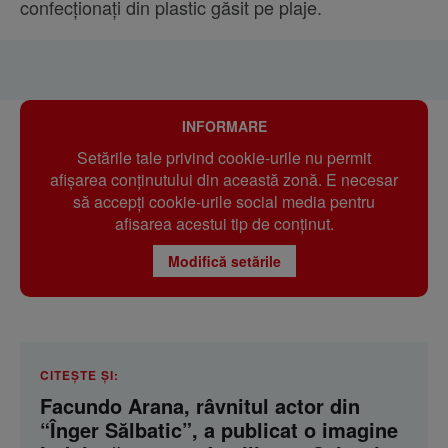
confecționați din plastic găsit pe plaje.
INFORMARE
Setările tale privind cookie-urile nu permit
afișarea conținutului din această zonă. E necesar
să accepți cookie-urile social media pentru
afisarea acestui tip de conținut.
Modifică setările
CITEȘTE ȘI:
Facundo Arana, râvnitul actor din
“Înger Sălbatic”, a publicat o imagine