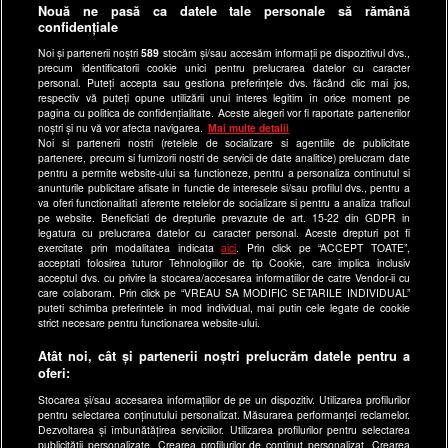
Anunturi gratuite pe Lajumate.ro
Nouă ne pasă ca datele tale personale să rămână
confidențiale
Ultimele Stiri
Noi și partenerii noștri
589
stocăm și/sau accesăm informații pe dispozitivul dvs.,
Program Happy Channel
precum identificatorii cookie unici pentru prelucrarea datelor cu caracter
Echipa editorială
personal. Puteți accepta sau gestiona preferințele dvs. făcând clic mai jos,
respectiv vă puteți opune utilizării unui interes legitim în orice moment pe
pagina cu politica de confidențialitate. Aceste alegeri vor fi raportate partenerilor
Site-uri Antena Group
noștri și nu vă vor afecta navigarea.
Mai multe detalii
Noi si partenerii nostri (retelele de socializare si agentiile de publicitate
a1.ro
partenere, precum si furnizorii nostri de servicii de date analitice) prelucram date
pentru a permite website-ului sa functioneze, pentru a personaliza continutul si
antenastars.ro
anunturile publicitare afisate in functie de interesele si/sau profilul dvs., pentru a
as.ro
va oferi functionalitati aferente retelelor de socializare si pentru a analiza traficul
pe website. Beneficiati de drepturile prevazute de art. 15-22 din GDPR in
catine.ro
legatura cu prelucrarea datelor cu caracter personal. Aceste drepturi pot fi
exercitate prin modalitatea indicata
aici
. Prin click pe “ACCEPT TOATE”,
chefi.ro
acceptati folosirea tuturor Tehnologiilor de tip Cookie, care implica inclusiv
acceptul dvs. cu privire la stocarea/accesarea informatiilor de catre Vendor-ii cu
deparinti.ro
care colaboram. Prin click pe “VREAU SA MODIFIC SETARILE INDIVIDUAL”
puteti schimba preferintele in mod individual, mai putin cele legate de cookie
medicool.ro
strict necesare pentru functionarea website-ului.
observatornews.ro
Atât noi, cât și partenerii noștri prelucrăm datele pentru a
spynews.ro
oferi:
useit.ro
Stocarea și/sau accesarea informațiilor de pe un dispozitiv. Utilizarea profilurilor
pentru selectarea conținutului personalizat. Măsurarea performanței reclamelor.
retetefeldefel.ro
Dezvoltarea și îmbunătățirea serviciilor. Utilizarea profilurilor pentru selectarea
zutv.ro
publicității personalizate. Crearea profilurilor de conținut personalizat. Crearea