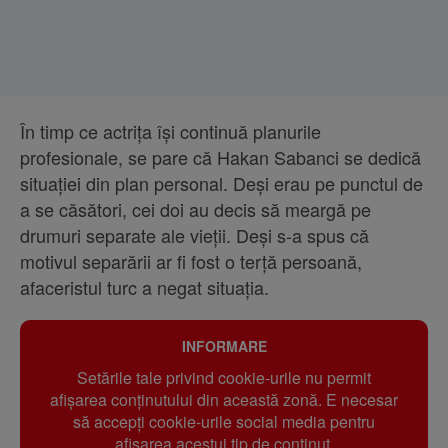
În timp ce actrița își continuă planurile
profesionale, se pare că Hakan Sabanci se dedică
situației din plan personal. Deși erau pe punctul de
a se căsători, cei doi au decis să meargă pe
drumuri separate ale vieții. Deși s-a spus că
motivul separării ar fi fost o terță persoană,
afaceristul turc a negat situația.
INFORMARE
Setările tale privind cookie-urile nu permit
afișarea conținutului din această zonă. E necesar
să accepți cookie-urile social media pentru
afisarea acestui tip de conținut.