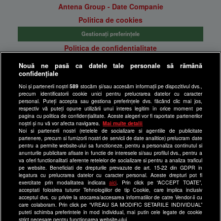
Antena Group - Date Companie
Politica de cookies
Gestionați preferințele
Politica de confidentialitate
Anunturi gratuite pe Lajumate.ro
Nouă ne pasă ca datele tale personale să rămână
confidențiale
Ultimele Stiri
Noi și partenerii noștri
589
stocăm și/sau accesăm informații pe dispozitivul dvs.,
Program Happy Channel
precum identificatorii cookie unici pentru prelucrarea datelor cu caracter
Echipa editorială
personal. Puteți accepta sau gestiona preferințele dvs. făcând clic mai jos,
respectiv vă puteți opune utilizării unui interes legitim în orice moment pe
pagina cu politica de confidențialitate. Aceste alegeri vor fi raportate partenerilor
Site-uri Antena Group
noștri și nu vă vor afecta navigarea.
Mai multe detalii
Noi si partenerii nostri (retelele de socializare si agentiile de publicitate
a1.ro
partenere, precum si furnizorii nostri de servicii de date analitice) prelucram date
pentru a permite website-ului sa functioneze, pentru a personaliza continutul si
antenastars.ro
anunturile publicitare afisate in functie de interesele si/sau profilul dvs., pentru a
as.ro
va oferi functionalitati aferente retelelor de socializare si pentru a analiza traficul
pe website. Beneficiati de drepturile prevazute de art. 15-22 din GDPR in
catine.ro
legatura cu prelucrarea datelor cu caracter personal. Aceste drepturi pot fi
exercitate prin modalitatea indicata
aici
. Prin click pe “ACCEPT TOATE”,
chefi.ro
acceptati folosirea tuturor Tehnologiilor de tip Cookie, care implica inclusiv
acceptul dvs. cu privire la stocarea/accesarea informatiilor de catre Vendor-ii cu
deparinti.ro
care colaboram. Prin click pe “VREAU SA MODIFIC SETARILE INDIVIDUAL”
puteti schimba preferintele in mod individual, mai putin cele legate de cookie
medicool.ro
strict necesare pentru functionarea website-ului.