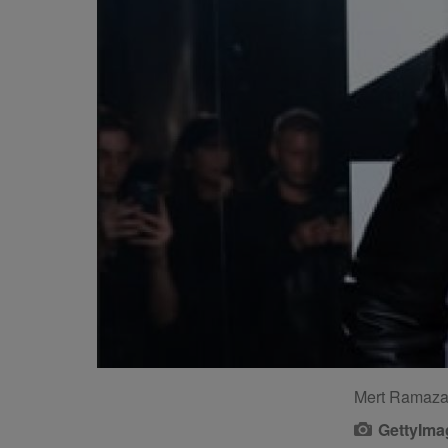
Mert Ramazan
GettyIma