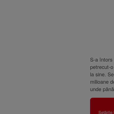
S-a întors
petrecut-o
la sine. S
milioane d
unde până î
Setările