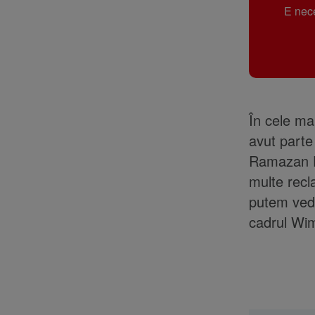
E nece
În cele ma
avut parte
Ramazan De
multe recla
putem vede
cadrul Wim