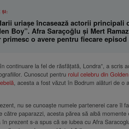
 ȘI:
larii uriașe încasează actorii principali 
en Boy”. Afra Saraçoğlu și Mert Rama
 primesc o avere pentru fiecare episod
n continuare la fel de răsfățată, Londra”, a scris a
tografiilor. Cunoscut pentru
rolul celebru din Golde
rebelă
, acesta a fost văzut în Bodrum alături de o a
ezent, nu se cunoaște numele partenerei care îl fac
e către paparazzi, acesta părea să aibă momente d
în prezent s-a spus că se iubea cu Afra Saracoglu