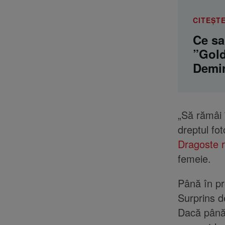
CITEȘTE
Ce sa
”Gold
Demir
„Să rămâi î
dreptul fo
Dragoste 
femeie.
Până în pr
Surprins d
Dacă până 