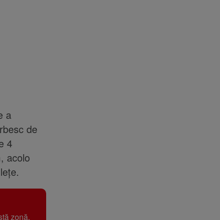
e a
orbesc de
e 4
, acolo
lețe.
stă zonă.