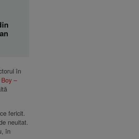
din
zan
ctorul în
n Boy –
ltă
e fericit.
e neuitat.
, în