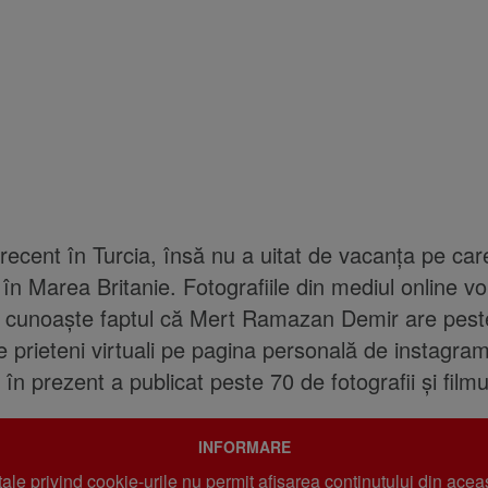
 recent în Turcia, însă nu a uitat de vacanța pe car
 în Marea Britanie. Fotografiile din mediul online v
e cunoaște faptul că Mert Ramazan Demir are pest
e prieteni virtuali pe pagina personală de instagram
n prezent a publicat peste 70 de fotografii și filmu
INFORMARE
 tale privind cookie-urile nu permit afișarea conținutului din acea