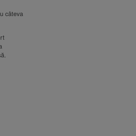
cu câteva
rt
a
să.
e