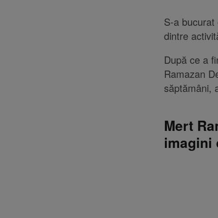
S-a bucurat 
dintre activit
După ce a fi
Ramazan Dem
săptămâni, ac
Mert Ra
imagini