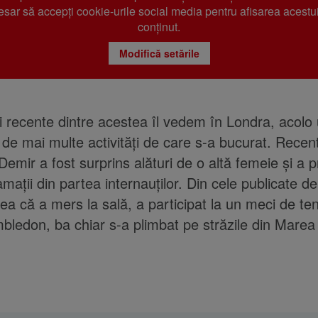
sar să accepți cookie-urile social media pentru afisarea acestui
conținut.
Modifică setările
i recente dintre acestea îl vedem în Londra, acolo
 de mai multe activități de care s-a bucurat. Recen
mir a fost surprins alături de o altă femeie și a p
mații din partea internauților. Din cele publicate de
a că a mers la sală, a participat la un meci de ten
bledon, ba chiar s-a plimbat pe străzile din Marea 