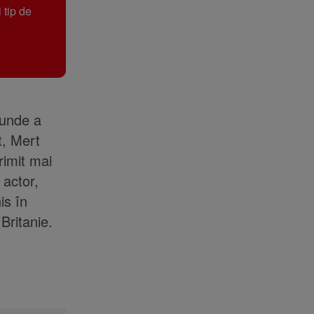
 tip de
 unde a
t, Mert
rimit mai
 actor,
is în
Britanie.