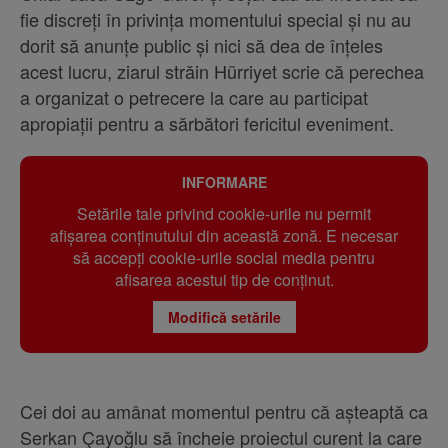
fie discreți în privința momentului special și nu au
dorit să anunțe public și nici să dea de înțeles
acest lucru, ziarul străin Hürriyet scrie că perechea
a organizat o petrecere la care au participat
apropiații pentru a sărbători fericitul eveniment.
INFORMARE
Setările tale privind cookie-urile nu permit
afișarea conținutului din această zonă. E necesar
să accepți cookie-urile social media pentru
afisarea acestui tip de conținut.
Modifică setările
Cei doi au amânat momentul pentru că așteaptă ca
Serkan Çayoğlu să încheie proiectul curent la care