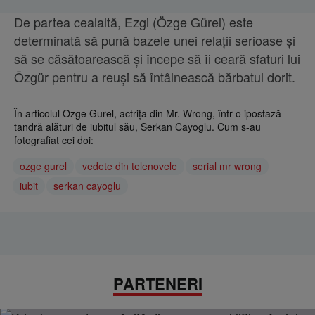
De partea cealaltă, Ezgi (Özge Gürel) este
determinată să pună bazele unei relaţii serioase şi
să se căsătoarească şi începe să îi ceară sfaturi lui
Özgür pentru a reuşi să întâlnească bărbatul dorit.
În articolul Ozge Gurel, actrița din Mr. Wrong, într-o ipostază
tandră alături de iubitul său, Serkan Cayoglu. Cum s-au
fotografiat cei doi:
ozge gurel
vedete din telenovele
serial mr wrong
iubit
serkan cayoglu
PARTENERI