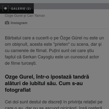
GALERIE (2)
Ozge Gurel și Can Yaman
Instagram
Bărbatul care a cucerit-o pe Özge Gürel nu este un
om obișnuit, acesta este "prieten" cu scena, dar și
cu camerele de filmat. Puțini sunt cei care știu
faptul că Serkan Cayoglu este un cunoscut actor
de filme turcești.
Ozge Gurel, într-o ipostază tandră
alături de iubitul său. Cum s-au
fotografiat
Cei doi sunt destul de discreți în privința relației pe
care o au, dar nu se ascund nicicând, însă preferă