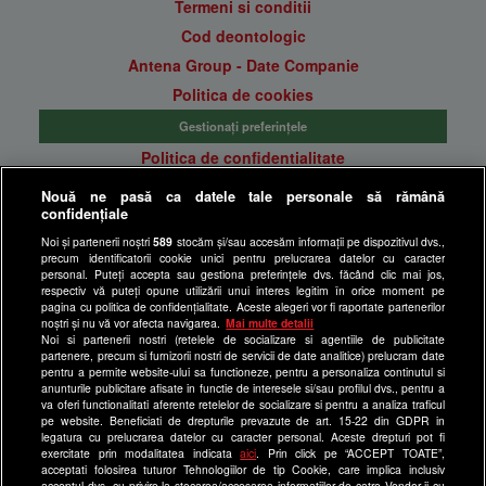
Termeni si conditii
Cod deontologic
Antena Group - Date Companie
Politica de cookies
Gestionați preferințele
Politica de confidentialitate
Anunturi gratuite pe Lajumate.ro
Nouă ne pasă ca datele tale personale să rămână
confidențiale
Ultimele Stiri
Noi și partenerii noștri
589
stocăm și/sau accesăm informații pe dispozitivul dvs.,
Program Happy Channel
precum identificatorii cookie unici pentru prelucrarea datelor cu caracter
Echipa editorială
personal. Puteți accepta sau gestiona preferințele dvs. făcând clic mai jos,
respectiv vă puteți opune utilizării unui interes legitim în orice moment pe
pagina cu politica de confidențialitate. Aceste alegeri vor fi raportate partenerilor
Site-uri Antena Group
noștri și nu vă vor afecta navigarea.
Mai multe detalii
Noi si partenerii nostri (retelele de socializare si agentiile de publicitate
a1.ro
partenere, precum si furnizorii nostri de servicii de date analitice) prelucram date
pentru a permite website-ului sa functioneze, pentru a personaliza continutul si
antenastars.ro
anunturile publicitare afisate in functie de interesele si/sau profilul dvs., pentru a
as.ro
va oferi functionalitati aferente retelelor de socializare si pentru a analiza traficul
pe website. Beneficiati de drepturile prevazute de art. 15-22 din GDPR in
catine.ro
legatura cu prelucrarea datelor cu caracter personal. Aceste drepturi pot fi
exercitate prin modalitatea indicata
aici
. Prin click pe “ACCEPT TOATE”,
chefi.ro
acceptati folosirea tuturor Tehnologiilor de tip Cookie, care implica inclusiv
acceptul dvs. cu privire la stocarea/accesarea informatiilor de catre Vendor-ii cu