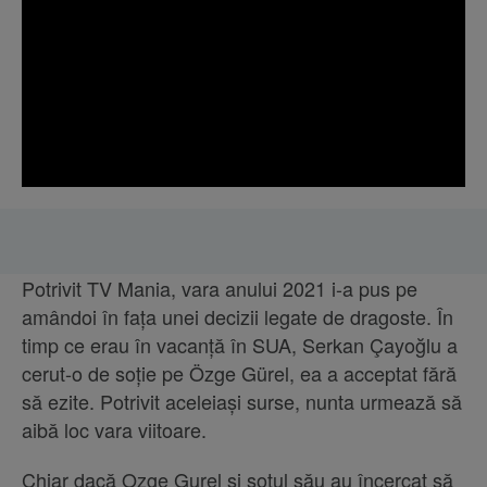
Potrivit TV Mania, vara anului 2021 i-a pus pe
amândoi în fața unei decizii legate de dragoste. În
timp ce erau în vacanță în SUA, Serkan Çayoğlu a
cerut-o de soție pe Özge Gürel, ea a acceptat fără
să ezite. Potrivit aceleiași surse, nunta urmează să
aibă loc vara viitoare.
Chiar dacă Ozge Gurel și soțul său au încercat să