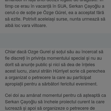
timp ce erau în vacanță în SUA, Serkan Çayoğlu a
cerut-o de soție pe Özge Gürel, ea a acceptat fără
să ezite. Potrivit aceleiași surse, nunta urmează să
aibă loc vara viitoare.
Chiar dacă Ozge Gurel și soțul său au încercat să
fie discreți în privința momentului special și nu au
dorit să anunțe public și nici să dea de înțeles
acest lucru, ziarul străin Hürriyet scrie că perechea
a organizat o petrecere la care au participat
apropiații pentru a sărbători fericitul eveniment.
Cei doi au amânat momentul pentru că așteaptă ca
Serkan Çayoğlu să încheie proiectul curent la care
lucrează și apoi să organizeze o petrecere de