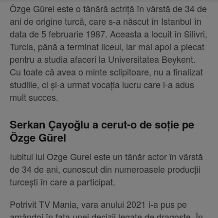
Özge Gürel este o tânără actriță în vârstă de 34 de
ani de origine turcă, care s-a născut în Istanbul în
data de 5 februarie 1987. Aceasta a locuit în Silivri,
Turcia, până a terminat liceul, iar mai apoi a plecat
pentru a studia afaceri la Universitatea Beykent.
Cu toate că avea o minte sclipitoare, nu a finalizat
studiile, ci și-a urmat vocația lucru care i-a adus
mult succes.
Serkan Çayoğlu a cerut-o de soție pe
Özge Gürel
Iubitul lui Ozge Gurel este un tânăr actor în vârstă
de 34 de ani, cunoscut din numeroasele producții
turcești în care a participat.
Potrivit TV Mania, vara anului 2021 i-a pus pe
amândoi în fața unei decizii legate de dragoste. În