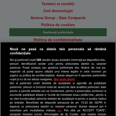
Termeni si conditii
Cod deontologic
Antena Group - Date Companie
Politica de cookies
Gestionați preferințele
Politica de confidentialitate
Anunturi gratuite pe Lajumate.ro
Nouă ne pasă ca datele tale personale să rămână
confidențiale
Ultimele Stiri
Noi și partenerii noștri
589
stocăm și/sau accesăm informații pe dispozitivul dvs.,
Program Happy Channel
precum identificatorii cookie unici pentru prelucrarea datelor cu caracter
Echipa editorială
personal. Puteți accepta sau gestiona preferințele dvs. făcând clic mai jos,
respectiv vă puteți opune utilizării unui interes legitim în orice moment pe
pagina cu politica de confidențialitate. Aceste alegeri vor fi raportate partenerilor
Site-uri Antena Group
noștri și nu vă vor afecta navigarea.
Mai multe detalii
Noi si partenerii nostri (retelele de socializare si agentiile de publicitate
a1.ro
partenere, precum si furnizorii nostri de servicii de date analitice) prelucram date
pentru a permite website-ului sa functioneze, pentru a personaliza continutul si
antenastars.ro
anunturile publicitare afisate in functie de interesele si/sau profilul dvs., pentru a
as.ro
va oferi functionalitati aferente retelelor de socializare si pentru a analiza traficul
pe website. Beneficiati de drepturile prevazute de art. 15-22 din GDPR in
catine.ro
legatura cu prelucrarea datelor cu caracter personal. Aceste drepturi pot fi
exercitate prin modalitatea indicata
aici
. Prin click pe “ACCEPT TOATE”,
chefi.ro
acceptati folosirea tuturor Tehnologiilor de tip Cookie, care implica inclusiv