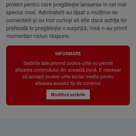
proiect pentru care pregătește lansarea în cel mai
special mod. Admiratorii au lăsat o mulțime de
comentarii și au fost curioși să afle dacă actrița lor
preferată le pregătește o surpriză, însă n-au primit
momentan niciun răspuns.
INFORMARE
Setările tale privind cookie-urile nu permit
afișarea conținutului din această zonă. E necesar
să accepți cookie-urile social media pentru
afisarea acestui tip de conținut.
Modifică setările