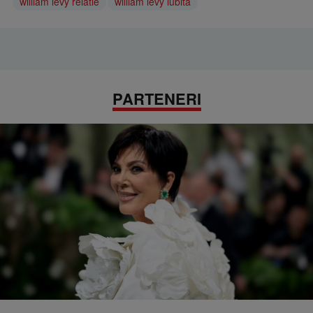
william levy relatie
william levy iubita
PARTENERI