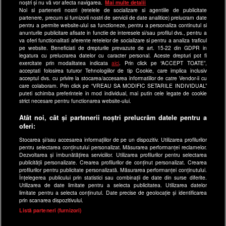
Site-uri Antena Group
noștri și nu vă vor afecta navigarea.
Mai multe detalii
Noi si partenerii nostri (retelele de socializare si agentiile de publicitate
a1.ro
partenere, precum si furnizorii nostri de servicii de date analitice) prelucram date
pentru a permite website-ului sa functioneze, pentru a personaliza continutul si
antenastars.ro
anunturile publicitare afisate in functie de interesele si/sau profilul dvs., pentru a
as.ro
va oferi functionalitati aferente retelelor de socializare si pentru a analiza traficul
pe website. Beneficiati de drepturile prevazute de art. 15-22 din GDPR in
catine.ro
legatura cu prelucrarea datelor cu caracter personal. Aceste drepturi pot fi
exercitate prin modalitatea indicata
aici
. Prin click pe “ACCEPT TOATE”,
chefi.ro
acceptati folosirea tuturor Tehnologiilor de tip Cookie, care implica inclusiv
acceptul dvs. cu privire la stocarea/accesarea informatiilor de catre Vendor-ii cu
deparinti.ro
care colaboram. Prin click pe “VREAU SA MODIFIC SETARILE INDIVIDUAL”
puteti schimba preferintele in mod individual, mai putin cele legate de cookie
medicool.ro
strict necesare pentru functionarea website-ului.
observatornews.ro
Atât noi, cât și partenerii noștri prelucrăm datele pentru a
spynews.ro
oferi:
useit.ro
Stocarea și/sau accesarea informațiilor de pe un dispozitiv. Utilizarea profilurilor
pentru selectarea conținutului personalizat. Măsurarea performanței reclamelor.
retetefeldefel.ro
Dezvoltarea și îmbunătățirea serviciilor. Utilizarea profilurilor pentru selectarea
zutv.ro
publicității personalizate. Crearea profilurilor de conținut personalizat. Crearea
profilurilor pentru publicitate personalizată. Măsurarea performanței conținutului.
Trends AntenaPLAY
Înțelegerea publicului prin statistici sau combinații de date din surse diferite.
Utilizarea de date limitate pentru a selecta publicitatea. Utilizarea datelor
AntenaPLAY
limitate pentru a selecta conținutul. Date precise de geolocație și identificarea
prin scanarea dispozitivului.
x
Listă parteneri (furnizori)
Acest site este creat si administrat de Digital Antena Group.
Toate drepturile rezervate.