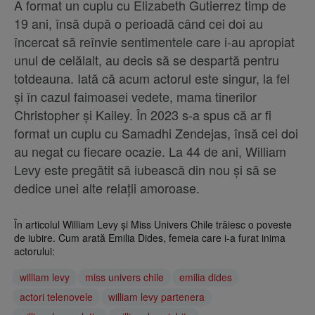
A format un cuplu cu Elizabeth Gutierrez timp de
19 ani, însă după o perioadă când cei doi au
încercat să reînvie sentimentele care i-au apropiat
unul de celălalt, au decis să se despartă pentru
totdeauna. Iată că acum actorul este singur, la fel
și în cazul faimoasei vedete, mama tinerilor
Christopher și Kailey. În 2023 s-a spus că ar fi
format un cuplu cu Samadhi Zendejas, însă cei doi
au negat cu fiecare ocazie. La 44 de ani, William
Levy este pregătit să iubească din nou și să se
dedice unei alte relații amoroase.
În articolul William Levy și Miss Univers Chile trăiesc o poveste
de iubire. Cum arată Emilia Dides, femeia care i-a furat inima
actorului:
william levy
miss univers chile
emilia dides
actori telenovele
william levy partenera