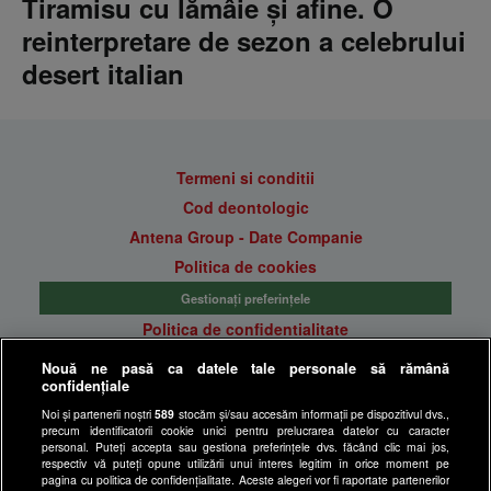
Tiramisu cu lămâie și afine. O
reinterpretare de sezon a celebrului
desert italian
Termeni si conditii
Cod deontologic
Antena Group - Date Companie
Politica de cookies
Gestionați preferințele
Politica de confidentialitate
Anunturi gratuite pe Lajumate.ro
Nouă ne pasă ca datele tale personale să rămână
confidențiale
Ultimele Stiri
Noi și partenerii noștri
589
stocăm și/sau accesăm informații pe dispozitivul dvs.,
Program Happy Channel
precum identificatorii cookie unici pentru prelucrarea datelor cu caracter
Echipa editorială
personal. Puteți accepta sau gestiona preferințele dvs. făcând clic mai jos,
respectiv vă puteți opune utilizării unui interes legitim în orice moment pe
pagina cu politica de confidențialitate. Aceste alegeri vor fi raportate partenerilor