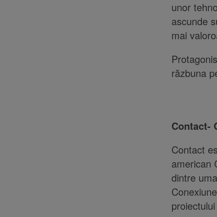
unor tehno
ascunde su
mai valoro
Protagonis
răzbuna pe 
Contact- 
Contact es
american C
dintre uma
Conexiunea
proiectulu