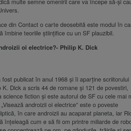
idică multe semne omenirii care va începe să-și cau
Univers.
ce din Contact o carte deosebită este modul în c
 îmbine teoriile ştiinţifice cu un SF plauzibil.
droizii oi electrice?- Philip K. Dick
ost publicat în anul 1968 și îi aparține scriitorului 
ip K. Dick a scris 44 de romane şi 121 de povestiri,
a science fiction şi este autorul de SF cu cele mai 
 „Visează androizii oi electrice
”
este o poveste
iptică, în care androizii au acaparat planeta, iar R
ă înțeleagă cum e să fii om printre miliarde de rob
se concentrează pe om, pe gândurile, trăirile și se