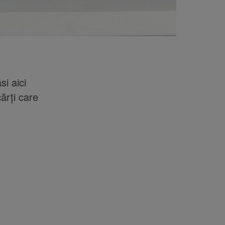
si aici
ărți care