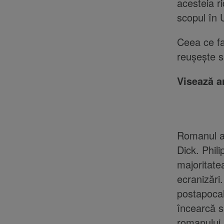
acesteia r
scopul în 
Ceea ce fa
reuşeşte să
Visează an
Romanul a f
Dick. Phil
majoritate
ecranizări.
postapocal
încearcă s
romanului 