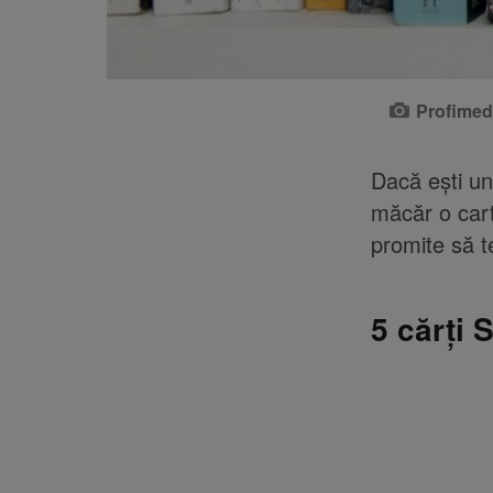
Profimed
Dacă ești un 
măcăr o cart
promite să t
5 cărți 