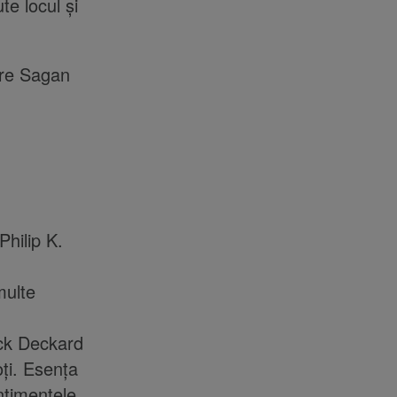
te locul și
are Sagan
Philip K.
multe
ick Deckard
oți. Esența
ntimentele