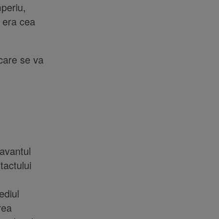
mperiu,
e era cea
care se va
savantul
tactului
ediul
rea