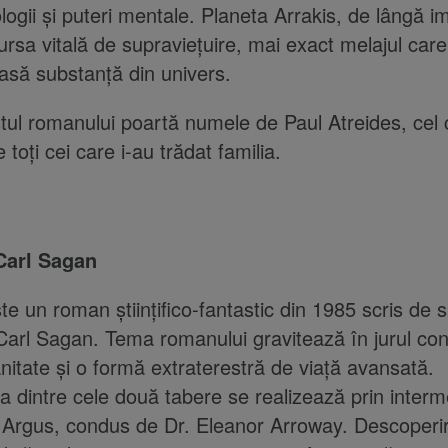
logii și puteri mentale. Planeta Arrakis, de lângă i
rsa vitală de supraviețuire, mai exact melajul car
asă substanță din univers.
tul romanului poartă numele de Paul Atreides, cel 
toți cei care i-au trădat familia.
Carl Sagan
te un roman științifico-fantastic din 1985 scris de 
arl Sagan. Tema romanului gravitează în jurul con
nitate și o formă extraterestră de viață avansată.
 dintre cele două tabere se realizează prin interm
i Argus, condus de Dr. Eleanor Arroway. Descoperi