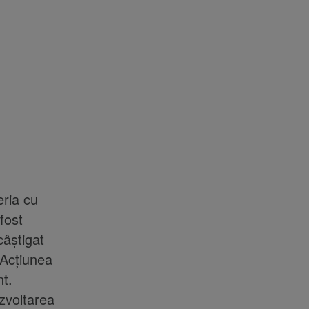
eria cu
fost
câștigat
 Acțiunea
t.
zvoltarea