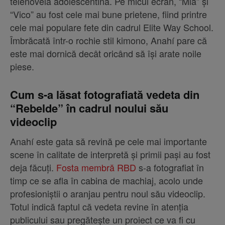
telenovelă adolescentină. Pe micul ecran, “Mia” și
“Vico” au fost cele mai bune prietene, fiind printre
cele mai populare fete din cadrul Elite Way School.
Îmbrăcată într-o rochie stil kimono, Anahí pare că
este mai dornică decât oricând să își arate noile
piese.
Cum s-a lăsat fotografiată vedeta din
“Rebelde” în cadrul noului său
videoclip
Anahí este gata să revină pe cele mai importante
scene în calitate de interpretă și primii pași au fost
deja făcuți.
Fosta membră RBD
s-a fotografiat în
timp ce se afla în cabina de machiaj, acolo unde
profesioniștii o aranjau pentru noul său videoclip.
Totul indică faptul că vedeta revine în atenția
publicului sau pregătește un proiect ce va fi cu