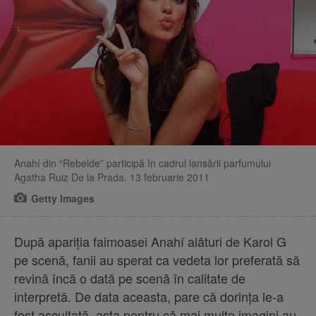
Anahí din “Rebelde” participă în cadrul lansării parfumului
Agatha Ruiz De la Prada. 13 februarie 2011
Getty Images
După apariția faimoasei Anahí alături de Karol G
pe scenă, fanii au sperat ca vedeta lor preferată să
revină încă o dată pe scenă în calitate de
interpretă. De data aceasta, pare că dorința le-a
fost ascultată, asta pentru că mai multe imagini au