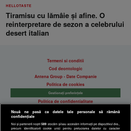
HELLOTASTE
Tiramisu cu lămâie și afine. O
reinterpretare de sezon a celebrului
desert italian
Termeni si conditii
Cod deontologic
Antena Group - Date Companie
Politica de cookies
Gestionați preferințele
Politica de confidentialitate
Anunturi gratuite pe Lajumate.ro
Nouă ne pasă ca datele tale personale să rămână
confidențiale
Ultimele Stiri
Noi și partenerii noștri
589
stocăm și/sau accesăm informații pe dispozitivul dvs.,
Program Happy Channel
precum identificatorii cookie unici pentru prelucrarea datelor cu caracter