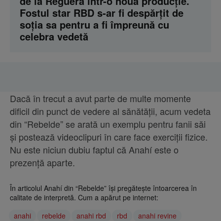
de la Reguera într-o nouă producție.
Fostul star RBD s-ar fi despărțit de
soția sa pentru a fi împreună cu
celebra vedetă
Dacă în trecut a avut parte de multe momente
dificil din punct de vedere al sănătății, acum vedeta
din “Rebelde” se arată un exemplu pentru fanii săi
și postează videoclipuri în care face exerciții fizice.
Nu este niciun dubiu faptul că Anahí este o
prezență aparte.
În articolul Anahí din “Rebelde” își pregătește întoarcerea în
calitate de interpretă. Cum a apărut pe internet:
anahi
rebelde
anahi rbd
rbd
anahi revine