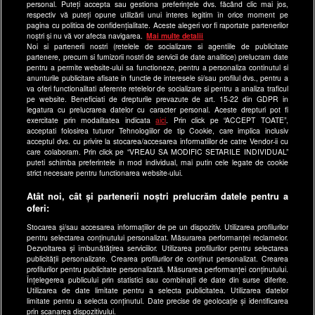
Echipa editorială
personal. Puteți accepta sau gestiona preferințele dvs. făcând clic mai jos,
respectiv vă puteți opune utilizării unui interes legitim în orice moment pe
pagina cu politica de confidențialitate. Aceste alegeri vor fi raportate partenerilor
Site-uri Antena Group
noștri și nu vă vor afecta navigarea.
Mai multe detalii
Noi si partenerii nostri (retelele de socializare si agentiile de publicitate
a1.ro
partenere, precum si furnizorii nostri de servicii de date analitice) prelucram date
pentru a permite website-ului sa functioneze, pentru a personaliza continutul si
antenastars.ro
anunturile publicitare afisate in functie de interesele si/sau profilul dvs., pentru a
as.ro
va oferi functionalitati aferente retelelor de socializare si pentru a analiza traficul
pe website. Beneficiati de drepturile prevazute de art. 15-22 din GDPR in
catine.ro
legatura cu prelucrarea datelor cu caracter personal. Aceste drepturi pot fi
exercitate prin modalitatea indicata
aici
. Prin click pe “ACCEPT TOATE”,
chefi.ro
acceptati folosirea tuturor Tehnologiilor de tip Cookie, care implica inclusiv
acceptul dvs. cu privire la stocarea/accesarea informatiilor de catre Vendor-ii cu
deparinti.ro
care colaboram. Prin click pe “VREAU SA MODIFIC SETARILE INDIVIDUAL”
puteti schimba preferintele in mod individual, mai putin cele legate de cookie
medicool.ro
strict necesare pentru functionarea website-ului.
observatornews.ro
Atât noi, cât și partenerii noștri prelucrăm datele pentru a
spynews.ro
oferi:
useit.ro
Stocarea și/sau accesarea informațiilor de pe un dispozitiv. Utilizarea profilurilor
pentru selectarea conținutului personalizat. Măsurarea performanței reclamelor.
retetefeldefel.ro
Dezvoltarea și îmbunătățirea serviciilor. Utilizarea profilurilor pentru selectarea
zutv.ro
publicității personalizate. Crearea profilurilor de conținut personalizat. Crearea
profilurilor pentru publicitate personalizată. Măsurarea performanței conținutului.
Trends AntenaPLAY
Înțelegerea publicului prin statistici sau combinații de date din surse diferite.
Utilizarea de date limitate pentru a selecta publicitatea. Utilizarea datelor
AntenaPLAY
limitate pentru a selecta conținutul. Date precise de geolocație și identificarea
prin scanarea dispozitivului.