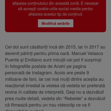
afișarea conținutului din această zonă. E necesar
să accepți cookie-urile social media pentru
afisarea acestui tip de conținut.
Modifică setările
Cei doi sunt căsătoriți încă din 2015, iar în 2017 au
devenit părinți pentru prima oară. Manuel Velasco
Puente și Emiliano sunt micuții cei pot fi surprinși
în fotografiile postate de Anahí pe pagina
personală de Instagram. Acolo are peste 9
milioane de fani, iar cei mai mulți dintre aceștia au
reacționat imediat la vestea că vedeta lor preferată
revine în calitate de interpretă. Deși nu a dezvăluit
prea multe detalii, vedeta din “Rebelde” a dezvăluit
că filmează pentru un nou videoclip ce va fi
disponibil în curând.