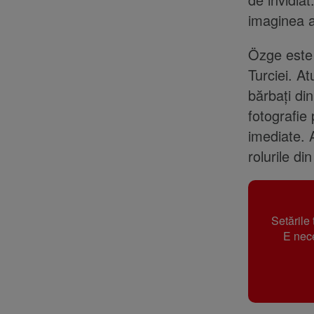
imaginea ac
Özge este 
Turciei. At
bărbați di
fotografie 
imediate. 
rolurile di
Setările
E nece