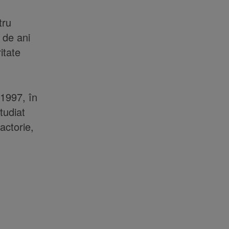
tru
3 de ani
itate
 1997, în
tudiat
actorie,