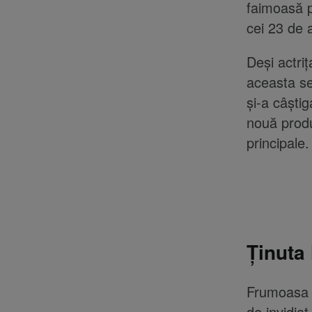
faimoasă p
cei 23 de 
Deși actriț
aceasta se
și-a câști
nouă produ
principale.
Ținuta 
Frumoasa O
de invidia