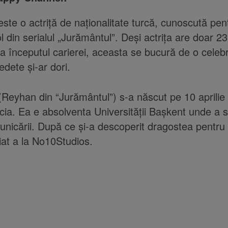
 este o actriță de naționalitate turcă, cunoscută pen
ol din serialul „Jurământul”. Deși actrița are doar 2
 la începutul carierei, aceasta se bucură de o celebr
dete și-ar dori.
Reyhan din “Jurământul”) s-a născut pe 10 aprilie
rcia. Ea e absolventa Universității Başkent unde a s
municării. După ce și-a descoperit dragostea pentru 
at a la No10Studios.