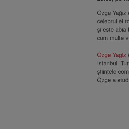
Özge Yağız
celebrul ei r
și este abia
cum multe ve
Özge Yagiz
(
Istanbul, Tu
științele co
Özge a studi