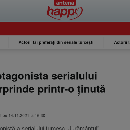
Actorii tăi preferați din seriale turcești
Actorii 
tagonista serialului
prinde printr-o ținută
at pe 14.11.2021 la 16:30
istă a serialului turcesc „Jurământul”,