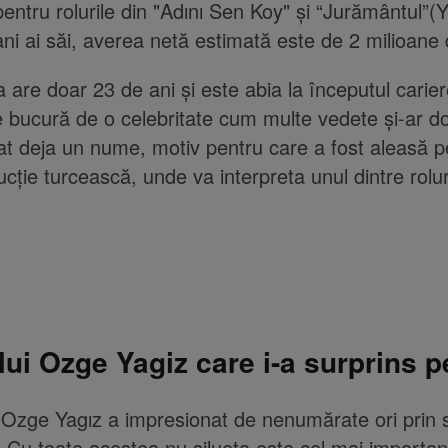
entru rolurile din "Adını Sen Koy" și “Jurământul”(
ani ai săi, averea netă estimată este de 2 milioane 
a are doar 23 de ani și este abia la începutul carier
 bucură de o celebritate cum multe vedete și-ar do
gat deja un nume, motiv pentru care a fost aleasă p
cție turcească, unde va interpreta unul dintre rolur
lui Ozge Yagiz care i-a surprins p
zge Yagız a impresionat de nenumărate ori prin si
t. Cu toate acestea nu silueta este cel mai importan