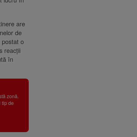
tinere are
anelor de
 postat o
s reacții
tă în
stă zonă.
 tip de