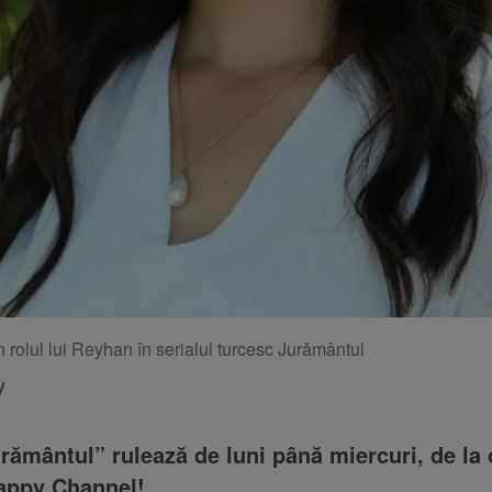
 rolul lui Reyhan în serialul turcesc Jurământul
y
urământul” rulează de luni până miercuri, de la 
Happy Channel!