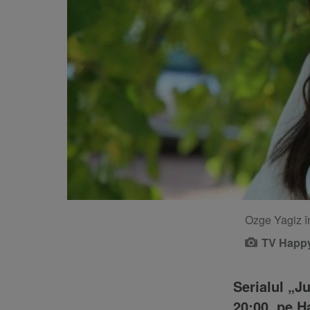
Ozge Yagiz în
TV Happ
Serialul „J
20:00, pe 