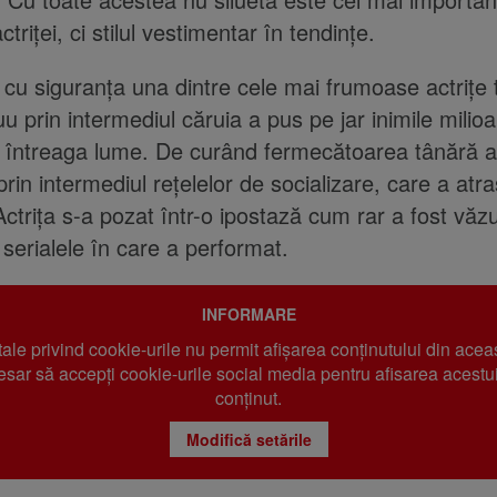
triței, ci stilul vestimentar în tendințe.
cu siguranța una dintre cele mai frumoase actrițe 
uu prin intermediul căruia a pus pe jar inimile milio
n întreaga lume. De curând fermecătoarea tânără a
prin intermediul rețelelor de socializare, care a atra
Actrița s-a pozat într-o ipostază cum rar a fost văzu
n serialele în care a performat.
INFORMARE
 tale privind cookie-urile nu permit afișarea conținutului din acea
sar să accepți cookie-urile social media pentru afisarea acestui
conținut.
Modifică setările