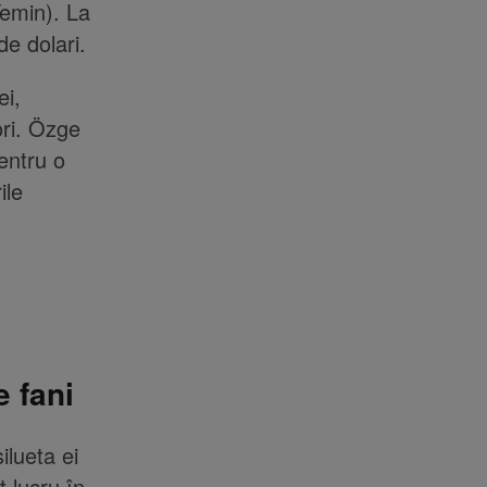
Yemin). La
de dolari.
ei,
ri. Özge
entru o
ile
e fani
lueta ei
t lucru în