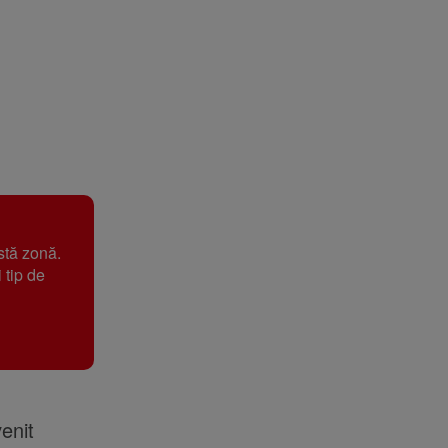
stă zonă.
 tip de
enit