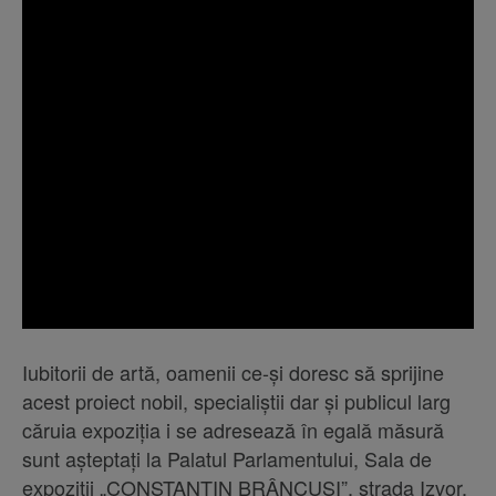
Iubitorii de artă, oamenii ce-și doresc să sprijine
acest proiect nobil, specialiștii dar și publicul larg
căruia expoziția i se adresează în egală măsură
sunt așteptați la Palatul Parlamentului, Sala de
expoziții „CONSTANTIN BRÂNCUȘI”, strada Izvor,