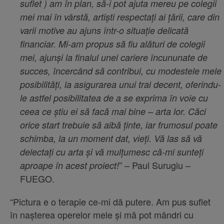
suflet ) am în plan, să-i pot ajuta mereu pe colegii
mei mai în vârstă, artiști respectați ai țării, care din
varii motive au ajuns într-o situație delicată
financiar. Mi-am propus să fiu alături de colegii
mei, ajunși la finalul unei cariere încununate de
succes, încercând să contribui, cu modestele mele
posibilități, la asigurarea unui trai decent, oferindu-
le astfel posibilitatea de a se exprima în voie cu
ceea ce știu ei să facă mai bine – arta lor. Căci
orice start trebuie să aibă ținte, iar frumosul poate
schimba, la un moment dat, vieți. Vă las să vă
delectați cu arta și vă mulțumesc că-mi sunteți
” – Paul Surugiu –
aproape în acest proiect!
FUEGO.
“Pictura e o terapie ce-mi dă putere. Am pus suflet
în nașterea operelor mele și mă pot mândri cu