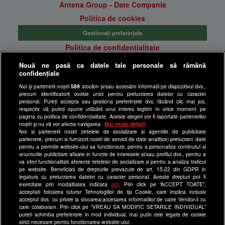
Antena Group - Date Companie
Politica de cookies
Gestionați preferințele
Politica de confidentialitate
Anunturi gratuite pe Lajumate.ro
Nouă ne pasă ca datele tale personale să rămână
confidențiale
Ultimele Stiri
Noi și partenerii noștri
589
stocăm și/sau accesăm informații pe dispozitivul dvs.,
Program Happy Channel
precum identificatorii cookie unici pentru prelucrarea datelor cu caracter
Echipa editorială
personal. Puteți accepta sau gestiona preferințele dvs. făcând clic mai jos,
respectiv vă puteți opune utilizării unui interes legitim în orice moment pe
pagina cu politica de confidențialitate. Aceste alegeri vor fi raportate partenerilor
Site-uri Antena Group
noștri și nu vă vor afecta navigarea.
Mai multe detalii
Noi si partenerii nostri (retelele de socializare si agentiile de publicitate
a1.ro
partenere, precum si furnizorii nostri de servicii de date analitice) prelucram date
pentru a permite website-ului sa functioneze, pentru a personaliza continutul si
antenastars.ro
anunturile publicitare afisate in functie de interesele si/sau profilul dvs., pentru a
as.ro
va oferi functionalitati aferente retelelor de socializare si pentru a analiza traficul
pe website. Beneficiati de drepturile prevazute de art. 15-22 din GDPR in
catine.ro
legatura cu prelucrarea datelor cu caracter personal. Aceste drepturi pot fi
exercitate prin modalitatea indicata
aici
. Prin click pe “ACCEPT TOATE”,
chefi.ro
acceptati folosirea tuturor Tehnologiilor de tip Cookie, care implica inclusiv
acceptul dvs. cu privire la stocarea/accesarea informatiilor de catre Vendor-ii cu
deparinti.ro
care colaboram. Prin click pe “VREAU SA MODIFIC SETARILE INDIVIDUAL”
puteti schimba preferintele in mod individual, mai putin cele legate de cookie
medicool.ro
strict necesare pentru functionarea website-ului.