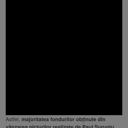
Astfel,
majoritatea fondurilor obținute din
vânzarea picturilor realizate de Paul Surugiu