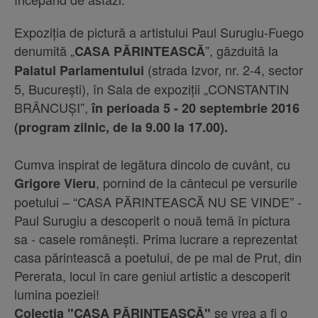
Expoziția de pictură a artistului Paul Surugiu-Fuego
denumită „
”, găzduită la
CASA PĂRINTEASCĂ
(strada Izvor, nr. 2-4, sector
Palatul Parlamentului
5, București), în Sala de expoziții „CONSTANTIN
BRÂNCUȘI”,
în perioada 5 - 20 septembrie 2016
(program zilnic, de la 9.00 la 17.00).
Cumva inspirat de legătura dincolo de cuvânt, cu
, pornind de la cântecul pe versurile
Grigore Vieru
poetului – “CASA PĂRINTEASCĂ NU SE VINDE” -
Paul Surugiu a descoperit o nouă temă în pictura
sa - casele românești. Prima lucrare a reprezentat
casa părintească a poetului, de pe mal de Prut, din
Pererata, locul în care geniul artistic a descoperit
lumina poeziei!
se vrea a fi o
Colecția "CASA PĂRINTEASCĂ"