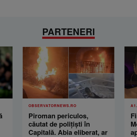
PARTENERI
OBSERVATORNEWS.RO
A1
ă
Piroman periculos,
Fi
căutat de poliţişti în
M
Capitală. Abia eliberat, ar
a