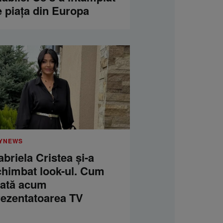
e piața din Europa
YNEWS
briela Cristea și-a
chimbat look-ul. Cum
rată acum
rezentatoarea TV