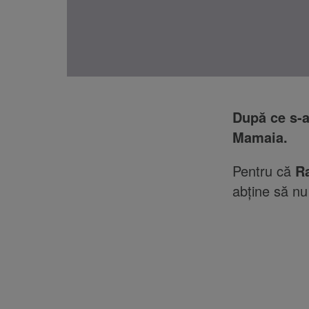
După ce s-a
Mamaia.
Pentru că
R
abține să n