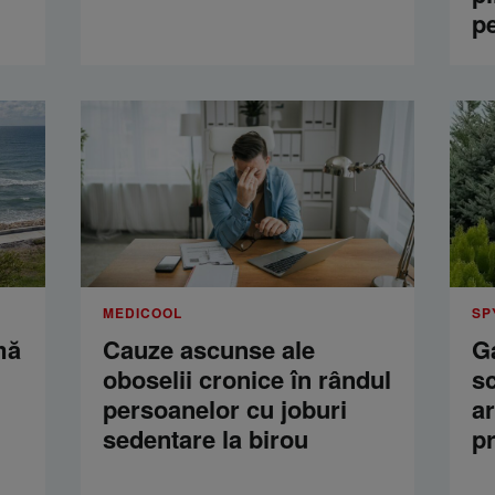
p
MEDICOOL
SP
mă
Cauze ascunse ale
Ga
oboselii cronice în rândul
s
persoanelor cu joburi
a
sedentare la birou
p