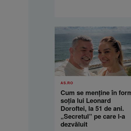
AS.RO
Cum se menţine în for
soţia lui Leonard
Doroftei, la 51 de ani.
„Secretul” pe care l-a
dezvăluit