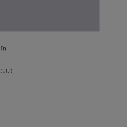
 în
putut