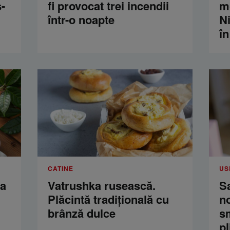
-
fi provocat trei incendii
m
într-o noapte
Ni
în
CATINE
US
ua
Vatrushka rusească.
S
Plăcintă tradițională cu
n
brânză dulce
s
pl