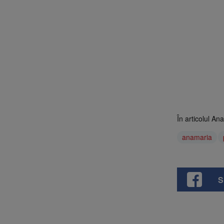
În articolul A
anamaria
S