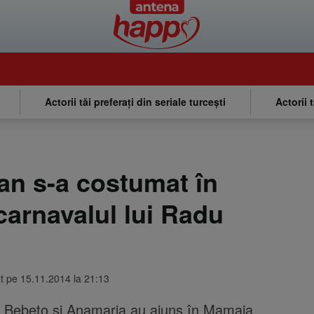
Actorii tăi preferați din seriale turcești
Actorii 
n s-a costumat în
carnavalul lui Radu
at pe 15.11.2014 la 21:13
ă, Bebeto și Anamaria au ajuns în Mamaia