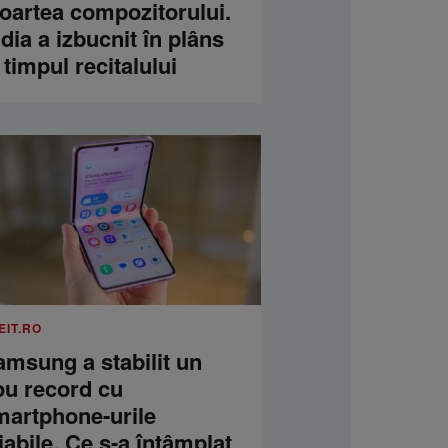
oartea compozitorului.
dia a izbucnit în plâns
 timpul recitalului
EIT.RO
amsung a stabilit un
ou record cu
martphone-urile
iabile. Ce s-a întâmplat