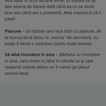
este ideal în ochii fiecărei femei. El trebuie să își
dea seama de fiecare dată când ea nu se simte
bine sau când are o problemă. Asta înseamnă că îi
pasă!
– Un bărbat care face totul cu pasiune, de
Pasiune
la munca de la birou, la „munca” din dormitory, nu
poate fi decât o încântare pentru toate femeile.
– Bărbatul cu încredere
Să aibă încredere în sine
în sine, care crede cu tărie în valorile lui și care
respectă valorile altora vor fi mereu pe placul
sexului opus.