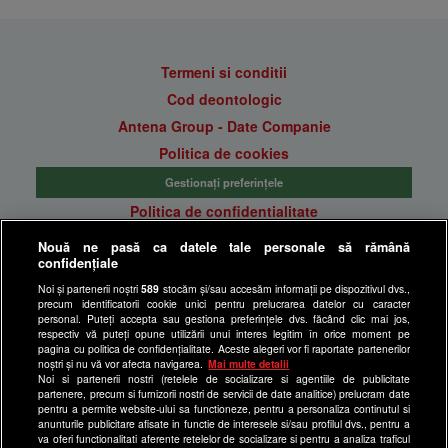
Termeni si conditii
Cod deontologic
Antena Group - Date Companie
Politica de cookies
Gestionați preferințele
Politica de confidentialitate
Anunturi gratuite pe Lajumate.ro
Nouă ne pasă ca datele tale personale să rămână
confidențiale
Ultimele Stiri
Noi și partenerii noștri
589
stocăm și/sau accesăm informații pe dispozitivul dvs.,
Program Happy Channel
precum identificatorii cookie unici pentru prelucrarea datelor cu caracter
Echipa editorială
personal. Puteți accepta sau gestiona preferințele dvs. făcând clic mai jos,
respectiv vă puteți opune utilizării unui interes legitim în orice moment pe
pagina cu politica de confidențialitate. Aceste alegeri vor fi raportate partenerilor
Site-uri Antena Group
noștri și nu vă vor afecta navigarea.
Mai multe detalii
Noi si partenerii nostri (retelele de socializare si agentiile de publicitate
a1.ro
partenere, precum si furnizorii nostri de servicii de date analitice) prelucram date
pentru a permite website-ului sa functioneze, pentru a personaliza continutul si
antenastars.ro
anunturile publicitare afisate in functie de interesele si/sau profilul dvs., pentru a
as.ro
va oferi functionalitati aferente retelelor de socializare si pentru a analiza traficul