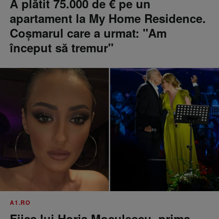
A plătit 75.000 de € pe un
apartament la My Home Residence.
Coşmarul care a urmat: "Am
început să tremur"
A1.RO
Fiica lui Horia Moculescu, prima