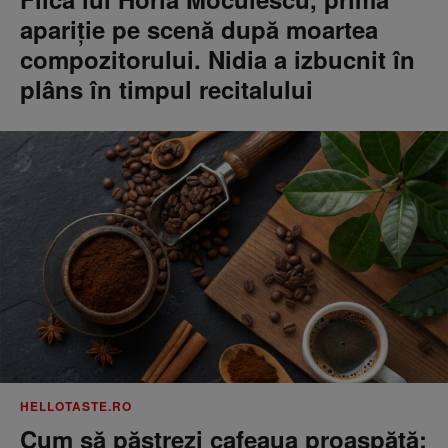
apariție pe scenă după moartea
compozitorului. Nidia a izbucnit în
plâns în timpul recitalului
HELLOTASTE.RO
Cum să păstrezi cafeaua proaspătă: