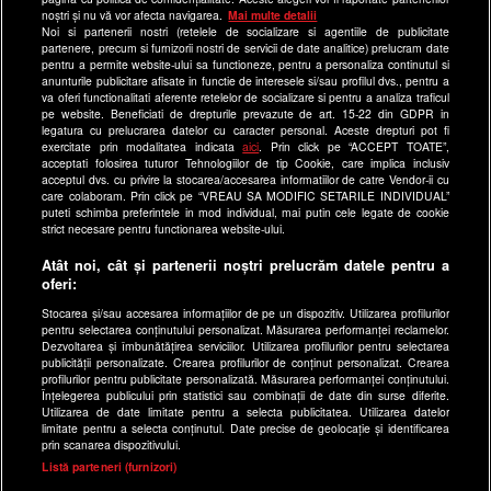
Site-uri Antena Group
noștri și nu vă vor afecta navigarea.
Mai multe detalii
Noi si partenerii nostri (retelele de socializare si agentiile de publicitate
a1.ro
partenere, precum si furnizorii nostri de servicii de date analitice) prelucram date
pentru a permite website-ului sa functioneze, pentru a personaliza continutul si
antenastars.ro
anunturile publicitare afisate in functie de interesele si/sau profilul dvs., pentru a
as.ro
va oferi functionalitati aferente retelelor de socializare si pentru a analiza traficul
pe website. Beneficiati de drepturile prevazute de art. 15-22 din GDPR in
catine.ro
legatura cu prelucrarea datelor cu caracter personal. Aceste drepturi pot fi
exercitate prin modalitatea indicata
aici
. Prin click pe “ACCEPT TOATE”,
chefi.ro
acceptati folosirea tuturor Tehnologiilor de tip Cookie, care implica inclusiv
acceptul dvs. cu privire la stocarea/accesarea informatiilor de catre Vendor-ii cu
deparinti.ro
care colaboram. Prin click pe “VREAU SA MODIFIC SETARILE INDIVIDUAL”
puteti schimba preferintele in mod individual, mai putin cele legate de cookie
medicool.ro
strict necesare pentru functionarea website-ului.
observatornews.ro
Atât noi, cât și partenerii noștri prelucrăm datele pentru a
spynews.ro
oferi:
useit.ro
Stocarea și/sau accesarea informațiilor de pe un dispozitiv. Utilizarea profilurilor
pentru selectarea conținutului personalizat. Măsurarea performanței reclamelor.
retetefeldefel.ro
Dezvoltarea și îmbunătățirea serviciilor. Utilizarea profilurilor pentru selectarea
zutv.ro
publicității personalizate. Crearea profilurilor de conținut personalizat. Crearea
profilurilor pentru publicitate personalizată. Măsurarea performanței conținutului.
Trends AntenaPLAY
Înțelegerea publicului prin statistici sau combinații de date din surse diferite.
Utilizarea de date limitate pentru a selecta publicitatea. Utilizarea datelor
AntenaPLAY
limitate pentru a selecta conținutul. Date precise de geolocație și identificarea
prin scanarea dispozitivului.
x
Listă parteneri (furnizori)
Acest site este creat si administrat de Digital Antena Group.