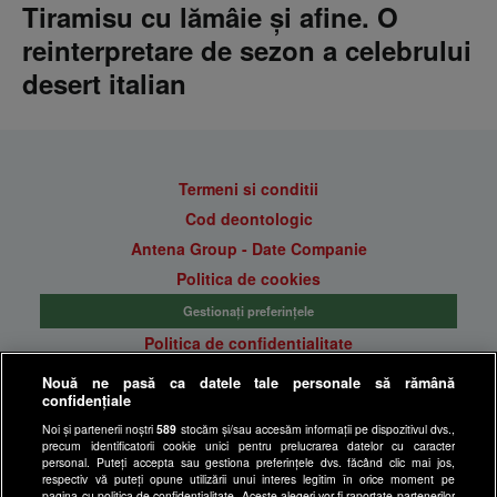
Tiramisu cu lămâie și afine. O
reinterpretare de sezon a celebrului
desert italian
Termeni si conditii
Cod deontologic
Antena Group - Date Companie
Politica de cookies
Gestionați preferințele
Politica de confidentialitate
Anunturi gratuite pe Lajumate.ro
Nouă ne pasă ca datele tale personale să rămână
confidențiale
Ultimele Stiri
Noi și partenerii noștri
589
stocăm și/sau accesăm informații pe dispozitivul dvs.,
Program Happy Channel
precum identificatorii cookie unici pentru prelucrarea datelor cu caracter
Echipa editorială
personal. Puteți accepta sau gestiona preferințele dvs. făcând clic mai jos,
respectiv vă puteți opune utilizării unui interes legitim în orice moment pe
pagina cu politica de confidențialitate. Aceste alegeri vor fi raportate partenerilor