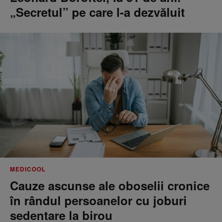
„Secretul” pe care l-a dezvăluit
MEDICOOL
Cauze ascunse ale oboselii cronice
în rândul persoanelor cu joburi
sedentare la birou