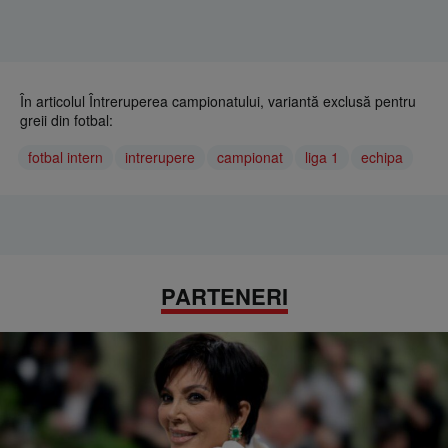
În articolul Întreruperea campionatului, variantă exclusă pentru
greii din fotbal:
fotbal intern
intrerupere
campionat
liga 1
echipa
PARTENERI