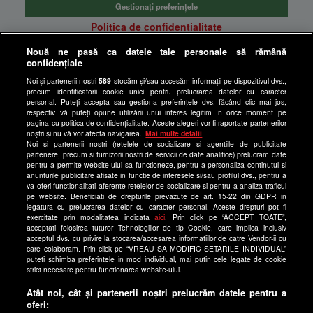
Gestionați preferințele
Politica de confidentialitate
Anunturi gratuite pe Lajumate.ro
Nouă ne pasă ca datele tale personale să rămână
confidențiale
Ultimele Stiri
Noi și partenerii noștri
589
stocăm și/sau accesăm informații pe dispozitivul dvs.,
Program Happy Channel
precum identificatorii cookie unici pentru prelucrarea datelor cu caracter
Echipa editorială
personal. Puteți accepta sau gestiona preferințele dvs. făcând clic mai jos,
respectiv vă puteți opune utilizării unui interes legitim în orice moment pe
pagina cu politica de confidențialitate. Aceste alegeri vor fi raportate partenerilor
Site-uri Antena Group
noștri și nu vă vor afecta navigarea.
Mai multe detalii
Noi si partenerii nostri (retelele de socializare si agentiile de publicitate
a1.ro
partenere, precum si furnizorii nostri de servicii de date analitice) prelucram date
pentru a permite website-ului sa functioneze, pentru a personaliza continutul si
antenastars.ro
anunturile publicitare afisate in functie de interesele si/sau profilul dvs., pentru a
as.ro
va oferi functionalitati aferente retelelor de socializare si pentru a analiza traficul
pe website. Beneficiati de drepturile prevazute de art. 15-22 din GDPR in
catine.ro
legatura cu prelucrarea datelor cu caracter personal. Aceste drepturi pot fi
exercitate prin modalitatea indicata
aici
. Prin click pe “ACCEPT TOATE”,
chefi.ro
acceptati folosirea tuturor Tehnologiilor de tip Cookie, care implica inclusiv
acceptul dvs. cu privire la stocarea/accesarea informatiilor de catre Vendor-ii cu
deparinti.ro
care colaboram. Prin click pe “VREAU SA MODIFIC SETARILE INDIVIDUAL”
puteti schimba preferintele in mod individual, mai putin cele legate de cookie
medicool.ro
strict necesare pentru functionarea website-ului.
observatornews.ro
Atât noi, cât și partenerii noștri prelucrăm datele pentru a
spynews.ro
oferi: