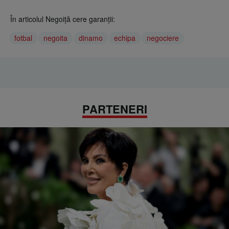
În articolul Negoiță cere garanții:
fotbal
negoita
dinamo
echipa
negociere
PARTENERI