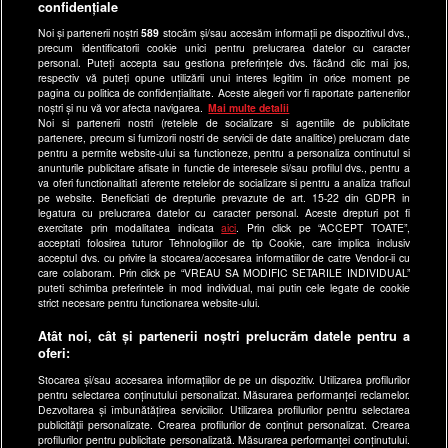
confidențiale
Ultimele Stiri
Noi și partenerii noștri
589
stocăm și/sau accesăm informații pe dispozitivul dvs.,
Program Happy Channel
precum identificatorii cookie unici pentru prelucrarea datelor cu caracter
Echipa editorială
personal. Puteți accepta sau gestiona preferințele dvs. făcând clic mai jos,
respectiv vă puteți opune utilizării unui interes legitim în orice moment pe
pagina cu politica de confidențialitate. Aceste alegeri vor fi raportate partenerilor
Site-uri Antena Group
noștri și nu vă vor afecta navigarea.
Mai multe detalii
Noi si partenerii nostri (retelele de socializare si agentiile de publicitate
a1.ro
partenere, precum si furnizorii nostri de servicii de date analitice) prelucram date
pentru a permite website-ului sa functioneze, pentru a personaliza continutul si
antenastars.ro
anunturile publicitare afisate in functie de interesele si/sau profilul dvs., pentru a
as.ro
va oferi functionalitati aferente retelelor de socializare si pentru a analiza traficul
pe website. Beneficiati de drepturile prevazute de art. 15-22 din GDPR in
catine.ro
legatura cu prelucrarea datelor cu caracter personal. Aceste drepturi pot fi
exercitate prin modalitatea indicata
aici
. Prin click pe “ACCEPT TOATE”,
chefi.ro
acceptati folosirea tuturor Tehnologiilor de tip Cookie, care implica inclusiv
acceptul dvs. cu privire la stocarea/accesarea informatiilor de catre Vendor-ii cu
deparinti.ro
care colaboram. Prin click pe “VREAU SA MODIFIC SETARILE INDIVIDUAL”
puteti schimba preferintele in mod individual, mai putin cele legate de cookie
medicool.ro
strict necesare pentru functionarea website-ului.
observatornews.ro
Atât noi, cât și partenerii noștri prelucrăm datele pentru a
spynews.ro
oferi:
useit.ro
Stocarea și/sau accesarea informațiilor de pe un dispozitiv. Utilizarea profilurilor
pentru selectarea conținutului personalizat. Măsurarea performanței reclamelor.
retetefeldefel.ro
Dezvoltarea și îmbunătățirea serviciilor. Utilizarea profilurilor pentru selectarea
zutv.ro
publicității personalizate. Crearea profilurilor de conținut personalizat. Crearea
profilurilor pentru publicitate personalizată. Măsurarea performanței conținutului.