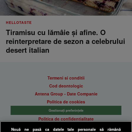
HELLOTASTE
Tiramisu cu lămâie și afine. O
reinterpretare de sezon a celebrului
desert italian
Termeni si conditii
Cod deontologic
Antena Group - Date Companie
Politica de cookies
Gestionați preferințele
Politica de confidentialitate
Anunturi gratuite pe Lajumate.ro
Nouă ne pasă ca datele tale personale să rămână