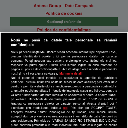
Antena Group - Date Companie
Politica de cookies
Gestionați preferințele
Politica de confidentialitate
Anunturi gratuite pe Lajumate.ro
Nouă ne pasă ca datele tale personale să rămână
confidențiale
Ultimele Stiri
Noi și partenerii noștri
589
stocăm și/sau accesăm informații pe dispozitivul dvs.,
Program Happy Channel
precum identificatorii cookie unici pentru prelucrarea datelor cu caracter
Echipa editorială
personal. Puteți accepta sau gestiona preferințele dvs. făcând clic mai jos,
respectiv vă puteți opune utilizării unui interes legitim în orice moment pe
pagina cu politica de confidențialitate. Aceste alegeri vor fi raportate partenerilor
Site-uri Antena Group
noștri și nu vă vor afecta navigarea.
Mai multe detalii
Noi si partenerii nostri (retelele de socializare si agentiile de publicitate
a1.ro
partenere, precum si furnizorii nostri de servicii de date analitice) prelucram date
pentru a permite website-ului sa functioneze, pentru a personaliza continutul si
antenastars.ro
anunturile publicitare afisate in functie de interesele si/sau profilul dvs., pentru a
as.ro
va oferi functionalitati aferente retelelor de socializare si pentru a analiza traficul
pe website. Beneficiati de drepturile prevazute de art. 15-22 din GDPR in
catine.ro
legatura cu prelucrarea datelor cu caracter personal. Aceste drepturi pot fi
exercitate prin modalitatea indicata
aici
. Prin click pe “ACCEPT TOATE”,
chefi.ro
acceptati folosirea tuturor Tehnologiilor de tip Cookie, care implica inclusiv
acceptul dvs. cu privire la stocarea/accesarea informatiilor de catre Vendor-ii cu
deparinti.ro
care colaboram. Prin click pe “VREAU SA MODIFIC SETARILE INDIVIDUAL”
puteti schimba preferintele in mod individual, mai putin cele legate de cookie
medicool.ro