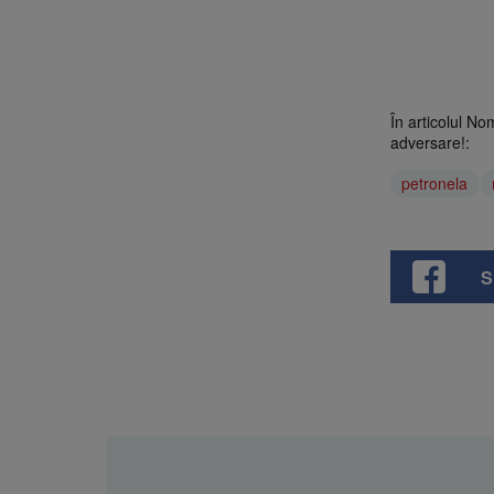
În articolul No
adversare!:
petronela
S