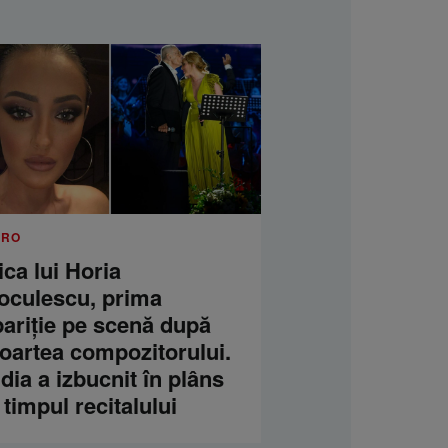
.RO
ica lui Horia
oculescu, prima
pariție pe scenă după
oartea compozitorului.
dia a izbucnit în plâns
 timpul recitalului