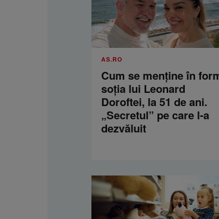
AS.RO
Cum se menţine în for
soţia lui Leonard
Doroftei, la 51 de ani.
„Secretul” pe care l-a
dezvăluit