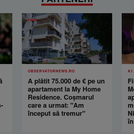
OBSERVATORNEWS.RO
A1
ă
A plătit 75.000 de € pe un
Fi
apartament la My Home
M
Residence. Coşmarul
a
-
care a urmat: "Am
m
început să tremur"
Ni
în