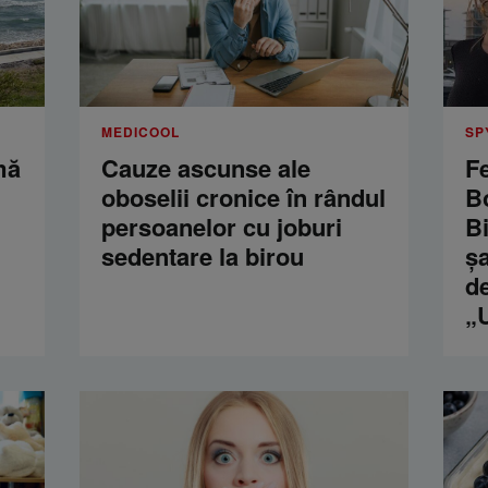
MEDICOOL
SP
mă
Cauze ascunse ale
F
oboselii cronice în rândul
Bo
persoanelor cu joburi
B
sedentare la birou
șa
de
„