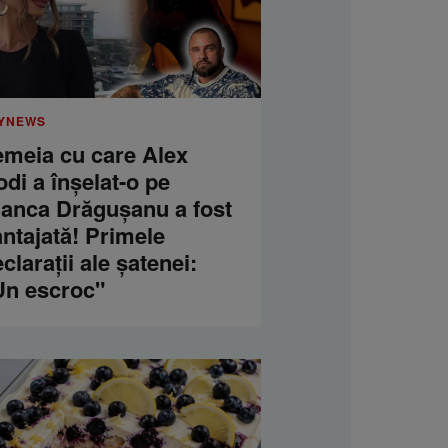
YNEWS
emeia cu care Alex
di a înșelat-o pe
ianca Drăgușanu a fost
ntajată! Primele
clarații ale șatenei:
Un escroc"