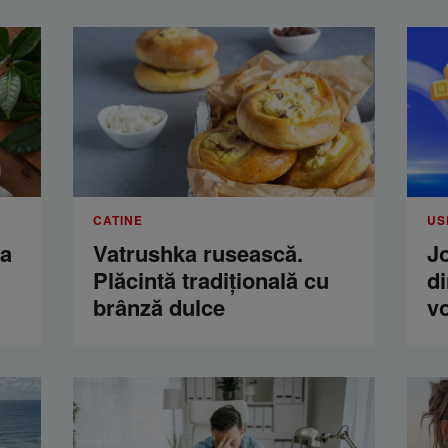
CATINE
US
ua
Vatrushka rusească.
Jo
Plăcintă tradițională cu
di
brânză dulce
vo