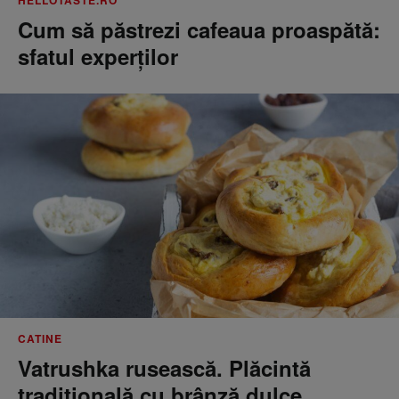
HELLOTASTE.RO
Cum să păstrezi cafeaua proaspătă:
sfatul experților
CATINE
Vatrushka rusească. Plăcintă
tradițională cu brânză dulce