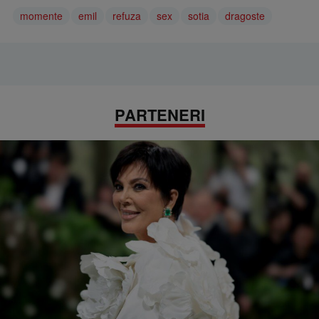
momente
emil
refuza
sex
sotia
dragoste
PARTENERI