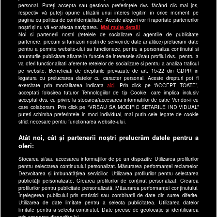
Echipa editorială
personal. Puteți accepta sau gestiona preferințele dvs. făcând clic mai jos,
respectiv vă puteți opune utilizării unui interes legitim în orice moment pe
pagina cu politica de confidențialitate. Aceste alegeri vor fi raportate partenerilor
Site-uri Antena Group
noștri și nu vă vor afecta navigarea.
Mai multe detalii
Noi si partenerii nostri (retelele de socializare si agentiile de publicitate
a1.ro
partenere, precum si furnizorii nostri de servicii de date analitice) prelucram date
pentru a permite website-ului sa functioneze, pentru a personaliza continutul si
antenastars.ro
anunturile publicitare afisate in functie de interesele si/sau profilul dvs., pentru a
as.ro
va oferi functionalitati aferente retelelor de socializare si pentru a analiza traficul
pe website. Beneficiati de drepturile prevazute de art. 15-22 din GDPR in
catine.ro
legatura cu prelucrarea datelor cu caracter personal. Aceste drepturi pot fi
exercitate prin modalitatea indicata
aici
. Prin click pe “ACCEPT TOATE”,
chefi.ro
acceptati folosirea tuturor Tehnologiilor de tip Cookie, care implica inclusiv
acceptul dvs. cu privire la stocarea/accesarea informatiilor de catre Vendor-ii cu
deparinti.ro
care colaboram. Prin click pe “VREAU SA MODIFIC SETARILE INDIVIDUAL”
puteti schimba preferintele in mod individual, mai putin cele legate de cookie
medicool.ro
strict necesare pentru functionarea website-ului.
observatornews.ro
Atât noi, cât și partenerii noștri prelucrăm datele pentru a
spynews.ro
oferi:
useit.ro
Stocarea și/sau accesarea informațiilor de pe un dispozitiv. Utilizarea profilurilor
pentru selectarea conținutului personalizat. Măsurarea performanței reclamelor.
retetefeldefel.ro
Dezvoltarea și îmbunătățirea serviciilor. Utilizarea profilurilor pentru selectarea
zutv.ro
publicității personalizate. Crearea profilurilor de conținut personalizat. Crearea
profilurilor pentru publicitate personalizată. Măsurarea performanței conținutului.
Trends AntenaPLAY
Înțelegerea publicului prin statistici sau combinații de date din surse diferite.
Utilizarea de date limitate pentru a selecta publicitatea. Utilizarea datelor
AntenaPLAY
limitate pentru a selecta conținutul. Date precise de geolocație și identificarea
prin scanarea dispozitivului.