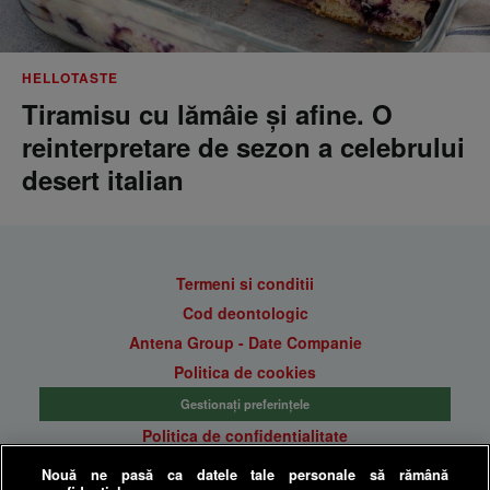
HELLOTASTE
Tiramisu cu lămâie și afine. O
reinterpretare de sezon a celebrului
desert italian
Termeni si conditii
Cod deontologic
Antena Group - Date Companie
Politica de cookies
Gestionați preferințele
Politica de confidentialitate
Anunturi gratuite pe Lajumate.ro
Nouă ne pasă ca datele tale personale să rămână