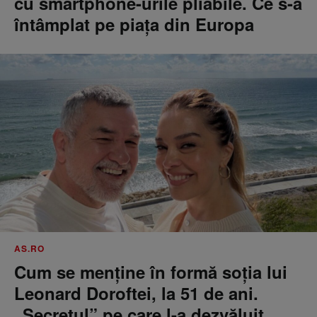
cu smartphone-urile pliabile. Ce s-a
întâmplat pe piața din Europa
AS.RO
Cum se menţine în formă soţia lui
Leonard Doroftei, la 51 de ani.
„Secretul” pe care l-a dezvăluit