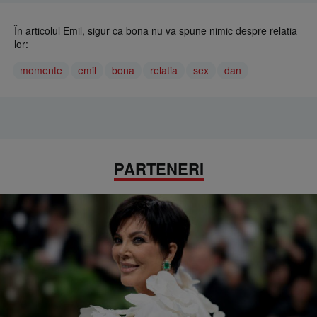
În articolul Emil, sigur ca bona nu va spune nimic despre relatia
lor:
momente
emil
bona
relatia
sex
dan
PARTENERI