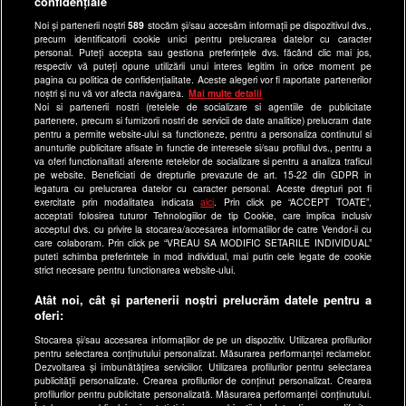
confidențiale
Ultimele Stiri
Noi și partenerii noștri
589
stocăm și/sau accesăm informații pe dispozitivul dvs.,
Program Happy Channel
precum identificatorii cookie unici pentru prelucrarea datelor cu caracter
Echipa editorială
personal. Puteți accepta sau gestiona preferințele dvs. făcând clic mai jos,
respectiv vă puteți opune utilizării unui interes legitim în orice moment pe
pagina cu politica de confidențialitate. Aceste alegeri vor fi raportate partenerilor
Site-uri Antena Group
noștri și nu vă vor afecta navigarea.
Mai multe detalii
Noi si partenerii nostri (retelele de socializare si agentiile de publicitate
a1.ro
partenere, precum si furnizorii nostri de servicii de date analitice) prelucram date
pentru a permite website-ului sa functioneze, pentru a personaliza continutul si
antenastars.ro
anunturile publicitare afisate in functie de interesele si/sau profilul dvs., pentru a
as.ro
va oferi functionalitati aferente retelelor de socializare si pentru a analiza traficul
pe website. Beneficiati de drepturile prevazute de art. 15-22 din GDPR in
catine.ro
legatura cu prelucrarea datelor cu caracter personal. Aceste drepturi pot fi
exercitate prin modalitatea indicata
aici
. Prin click pe “ACCEPT TOATE”,
chefi.ro
acceptati folosirea tuturor Tehnologiilor de tip Cookie, care implica inclusiv
acceptul dvs. cu privire la stocarea/accesarea informatiilor de catre Vendor-ii cu
deparinti.ro
care colaboram. Prin click pe “VREAU SA MODIFIC SETARILE INDIVIDUAL”
puteti schimba preferintele in mod individual, mai putin cele legate de cookie
medicool.ro
strict necesare pentru functionarea website-ului.
observatornews.ro
Atât noi, cât și partenerii noștri prelucrăm datele pentru a
spynews.ro
oferi:
useit.ro
Stocarea și/sau accesarea informațiilor de pe un dispozitiv. Utilizarea profilurilor
pentru selectarea conținutului personalizat. Măsurarea performanței reclamelor.
retetefeldefel.ro
Dezvoltarea și îmbunătățirea serviciilor. Utilizarea profilurilor pentru selectarea
zutv.ro
publicității personalizate. Crearea profilurilor de conținut personalizat. Crearea
profilurilor pentru publicitate personalizată. Măsurarea performanței conținutului.
Trends AntenaPLAY