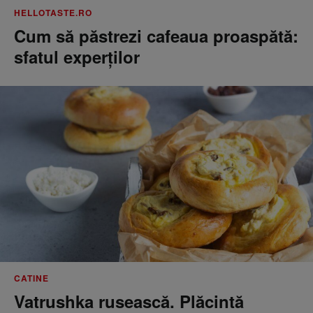
HELLOTASTE.RO
Cum să păstrezi cafeaua proaspătă:
sfatul experților
CATINE
Vatrushka rusească. Plăcintă