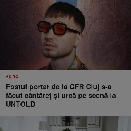
AS.RO
Fostul portar de la CFR Cluj s-a
făcut cântăreţ şi urcă pe scenă la
UNTOLD