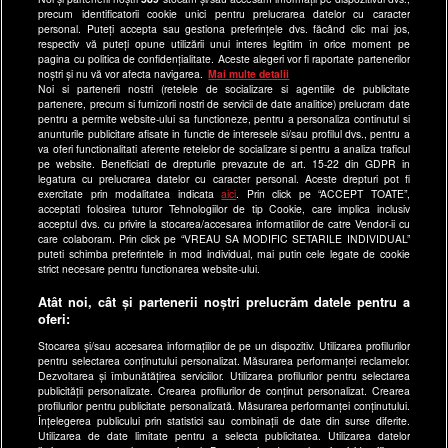
Program Happy Channel
precum identificatorii cookie unici pentru prelucrarea datelor cu caracter
Echipa editorială
personal. Puteți accepta sau gestiona preferințele dvs. făcând clic mai jos,
respectiv vă puteți opune utilizării unui interes legitim în orice moment pe
pagina cu politica de confidențialitate. Aceste alegeri vor fi raportate partenerilor
Site-uri Antena Group
noștri și nu vă vor afecta navigarea.
Mai multe detalii
Noi si partenerii nostri (retelele de socializare si agentiile de publicitate
a1.ro
partenere, precum si furnizorii nostri de servicii de date analitice) prelucram date
pentru a permite website-ului sa functioneze, pentru a personaliza continutul si
antenastars.ro
anunturile publicitare afisate in functie de interesele si/sau profilul dvs., pentru a
as.ro
va oferi functionalitati aferente retelelor de socializare si pentru a analiza traficul
pe website. Beneficiati de drepturile prevazute de art. 15-22 din GDPR in
catine.ro
legatura cu prelucrarea datelor cu caracter personal. Aceste drepturi pot fi
exercitate prin modalitatea indicata
aici
. Prin click pe “ACCEPT TOATE”,
chefi.ro
acceptati folosirea tuturor Tehnologiilor de tip Cookie, care implica inclusiv
acceptul dvs. cu privire la stocarea/accesarea informatiilor de catre Vendor-ii cu
deparinti.ro
care colaboram. Prin click pe “VREAU SA MODIFIC SETARILE INDIVIDUAL”
puteti schimba preferintele in mod individual, mai putin cele legate de cookie
medicool.ro
strict necesare pentru functionarea website-ului.
observatornews.ro
Atât noi, cât și partenerii noștri prelucrăm datele pentru a
spynews.ro
oferi:
useit.ro
Stocarea și/sau accesarea informațiilor de pe un dispozitiv. Utilizarea profilurilor
pentru selectarea conținutului personalizat. Măsurarea performanței reclamelor.
retetefeldefel.ro
Dezvoltarea și îmbunătățirea serviciilor. Utilizarea profilurilor pentru selectarea
zutv.ro
publicității personalizate. Crearea profilurilor de conținut personalizat. Crearea
profilurilor pentru publicitate personalizată. Măsurarea performanței conținutului.
Trends AntenaPLAY
Înțelegerea publicului prin statistici sau combinații de date din surse diferite.
Utilizarea de date limitate pentru a selecta publicitatea. Utilizarea datelor
AntenaPLAY