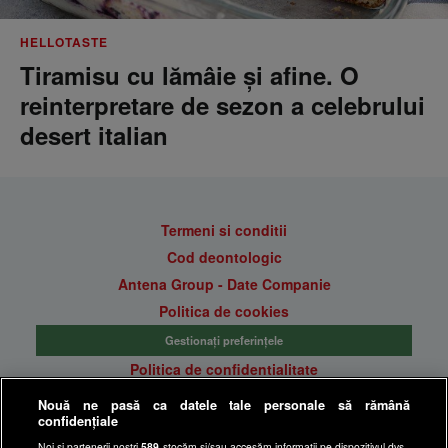
HELLOTASTE
Tiramisu cu lămâie și afine. O
reinterpretare de sezon a celebrului
desert italian
Termeni si conditii
Cod deontologic
Antena Group - Date Companie
Politica de cookies
Gestionați preferințele
Politica de confidentialitate
Anunturi gratuite pe Lajumate.ro
Nouă ne pasă ca datele tale personale să rămână
confidențiale
Ultimele Stiri
Noi și partenerii noștri
589
stocăm și/sau accesăm informații pe dispozitivul dvs.,