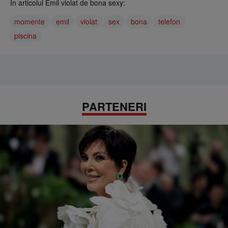
În articolul Emil violat de bona sexy:
momente
emil
violat
sex
bona
telefon
piscina
PARTENERI